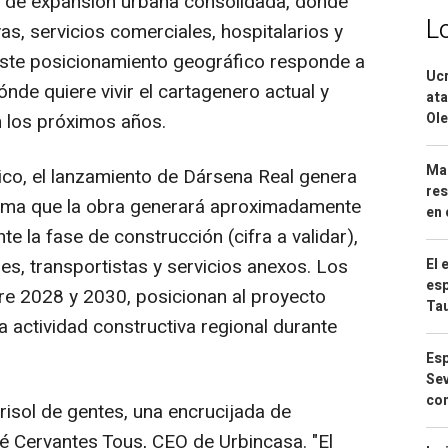
a de expansión urbana consolidada, donde
L
s, servicios comerciales, hospitalarios y
 Este posicionamiento geográfico responde a
Ucr
ónde quiere vivir el cartagenero actual y
ata
Ole
n los próximos años.
Mar
co, el lanzamiento de Dársena Real genera
res
tima que la obra generará aproximadamente
en 
 la fase de construcción (cifra a validar),
, transportistas y servicios anexos. Los
El 
esp
tre 2028 y 2030, posicionan al proyecto
Ta
a actividad constructiva regional durante
Esp
Sev
con
risol de gentes, una encrucijada de
sé Cervantes Tous, CEO de Urbincasa. "El