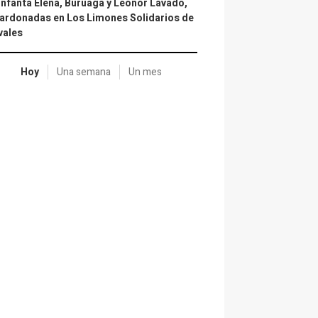
infanta Elena, Buruaga y Leonor Lavado,
ardonadas en Los Limones Solidarios de
vales
Hoy
Una semana
Un mes