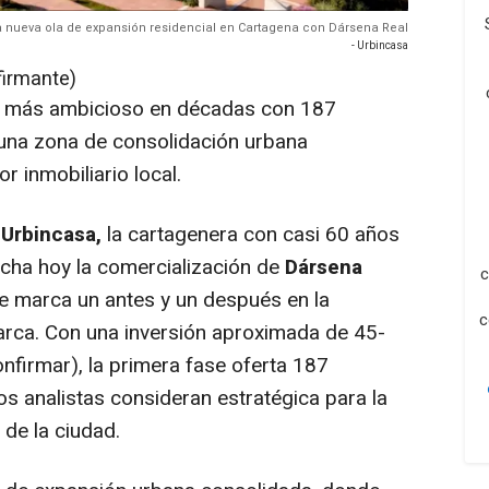
 nueva ola de expansión residencial en Cartagena con Dársena Real
- Urbincasa
firmante)
o más ambicioso en décadas con 187
n una zona de consolidación urbana
r inmobiliario local.
.
Urbincasa,
la cartagenera con casi 60 años
rcha hoy la comercialización de
Dársena
c
e marca un antes y un después en la
c
arca. Con una inversión aproximada de 45-
nfirmar), la primera fase oferta 187
os analistas consideran estratégica para la
 de la ciudad.