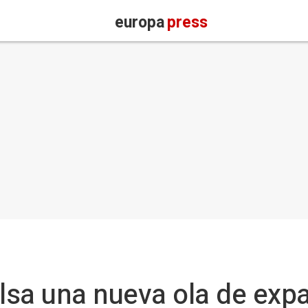
europa
press
lsa una nueva ola de exp