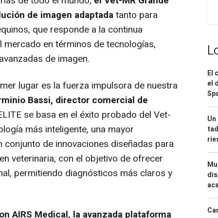
arias de todo el mundo,
el Vet-MR
Grande
olución de imagen adaptada
tanto para
uinos, que responde a la continua
l mercado en términos de tecnologías,
L
s avanzadas de imagen.
El 
el 
imer lugar es la fuerza impulsora de nuestra
Spa
rminio Bassi
, director comercial de
ELITE
se basa en el éxito probado del Vet-
Un 
logía más inteligente, una mayor
tad
ri
un conjunto de innovaciones diseñadas para
n veterinaria, con el objetivo de ofrecer
Mue
al, permitiendo diagnósticos más claros y
dis
aca
Can
on AIRS Medical, la avanzada plataforma