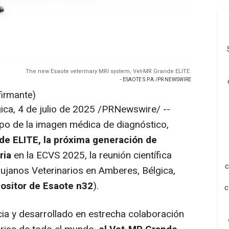
The new Esaote veterinary MRI system, Vet-MR Grande ELITE.
- ESAOTE S.P.A./PR NEWSWIRE
firmante)
ica
,
4 de julio de 2025
/PRNewswire/ --
mpo de la imagen médica de diagnóstico,
de ELITE
, la próxima generación de
ria
en la ECVS 2025, la reunión científica
c
rujanos Veterinarios en Amberes, Bélgica,
ositor de Esaote n32
).
c
ia y desarrollado en estrecha colaboración