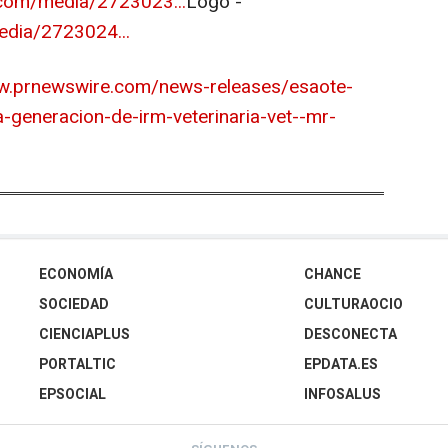
com/media/2723023...
Logo -
dia/2723024...
w.prnewswire.com/news-releases/esaote-
-generacion-de-irm-veterinaria-vet--mr-
ECONOMÍA
CHANCE
SOCIEDAD
CULTURAOCIO
CIENCIAPLUS
DESCONECTA
PORTALTIC
EPDATA.ES
EPSOCIAL
INFOSALUS