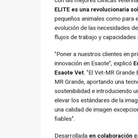
con las mejores clínicas veterin
ELITE
es una revolucionaria s
pequeños animales como para eq
evolución de las necesidades de
flujos de trabajo y capacidade
"
Poner a nuestros clientes en pr
innovación en Esaote
", explicó
E
Esaote Vet
. "
El Vet-MR
Grande 
MR Grande, aportando una tecno
sostenibilidad e introduciendo 
elevar los estándares de la image
una calidad de imagen excepcion
fiables
".
Desarrollada
en colaboración c