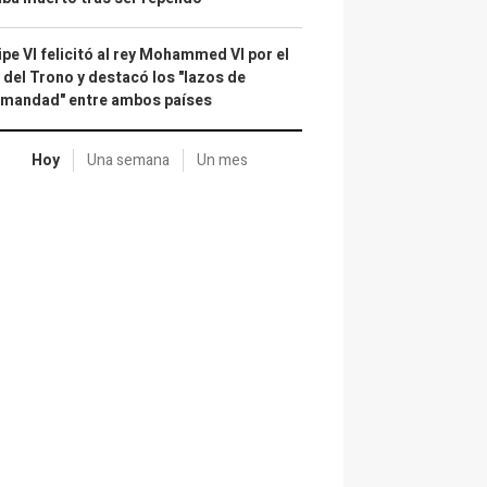
ipe VI felicitó al rey Mohammed VI por el
 del Trono y destacó los "lazos de
rmandad" entre ambos países
Hoy
Una semana
Un mes