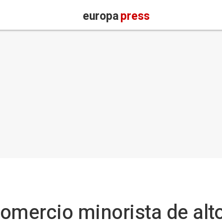
europa
press
omercio minorista de alt