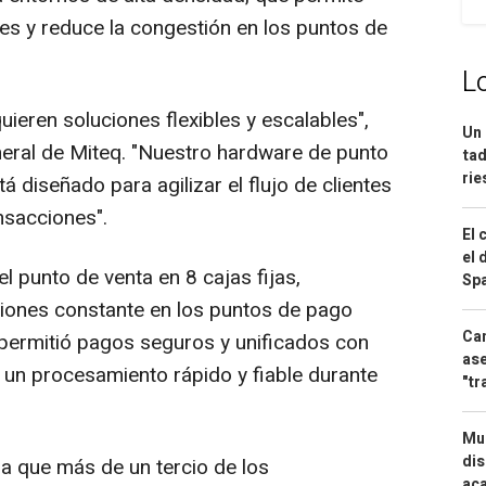
s y reduce la congestión en los puntos de
L
uieren soluciones flexibles y escalables",
Un 
eneral de Miteq. "Nuestro hardware de punto
tad
ri
 diseñado para agilizar el flujo de clientes
nsacciones".
El 
el 
punto de venta en 8 cajas fijas,
Spa
ciones constante en los puntos de pago
Can
permitió pagos seguros y unificados con
ase
a un procesamiento rápido y fiable durante
"tr
Mue
dis
a que más de un tercio de los
aca