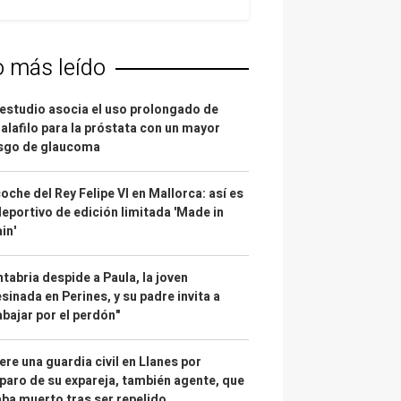
o más leído
estudio asocia el uso prolongado de
alafilo para la próstata con un mayor
esgo de glaucoma
coche del Rey Felipe VI en Mallorca: así es
deportivo de edición limitada 'Made in
in'
tabria despide a Paula, la joven
sinada en Perines, y su padre invita a
abajar por el perdón"
re una guardia civil en Llanes por
paro de su expareja, también agente, que
ba muerto tras ser repelido