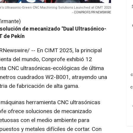
e’s Ultrasonic-Green CNC Machining Solutions Launched at CIMT 2025
- CONPROFE/PR NEWSWIRE
firmante)
 solución de mecanizado "Dual Ultrasónico-
T de Pekín
Newswire/ -- En CIMT 2025, la principal
enta del mundo, Conprofe exhibió 12
a CNC ultrasónicas-ecológicas de última
c
 metros cuadrados W2-B001, atrayendo una
stria de fabricación de alta gama.
c
 máquinas herramienta CNC ultrasónicas
ofe ofrece soluciones de mecanizado
spetuosas con el medio ambiente para
puestos y metales difíciles de cortar. Con