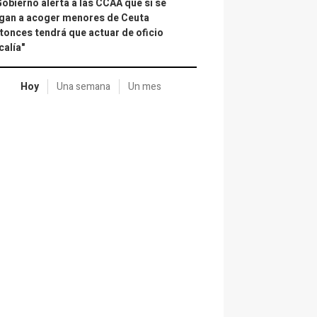
Gobierno alerta a las CCAA que si se
gan a acoger menores de Ceuta
tonces tendrá que actuar de oficio
calía"
Hoy
Una semana
Un mes