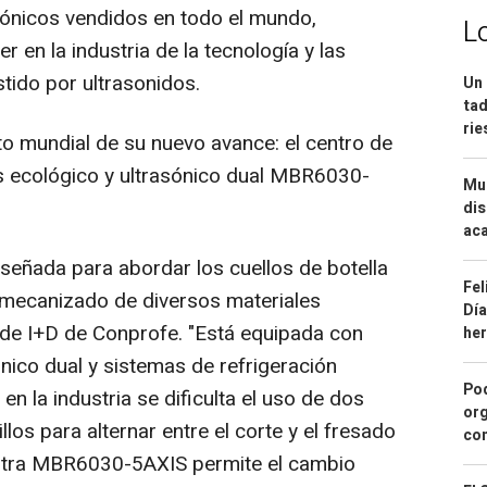
ónicos vendidos en todo el mundo,
L
 en la industria de la tecnología y las
tido por ultrasonidos.
Un 
tad
ri
o mundial de su nuevo avance: el centro de
s ecológico y ultrasónico dual MBR6030-
Mue
dis
aca
iseñada para abordar los cuellos de botella
Fel
l mecanizado de diversos materiales
Día
 de I+D de Conprofe. "Está equipada con
he
ico dual y sistemas de refrigeración
Pod
n la industria se dificulta el uso de dos
org
los para alternar entre el corte y el fresado
con
stra MBR6030-5AXIS permite el cambio