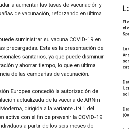
udar a aumentar las tasas de vacunación y
L
mpañas de vacunación, reforzando en última
El 
el 
Spa
 puede suministrar su vacuna COVID-19 en
gas precargadas. Esta es la presentación de
La 
And
sionales sanitarios, ya que puede disminuir
sor
ración y ahorrar tiempo, lo que en última
cat
iencia de las campañas de vacunación.
Det
Ucr
sión Europea concedió la autorización de
so
ulación actualizada de la vacuna de ARNm
oderna, dirigida a la variante JN.1 del
Des
(Ov
n activa con el fin de prevenir la COVID-19
dividuos a partir de los seis meses de