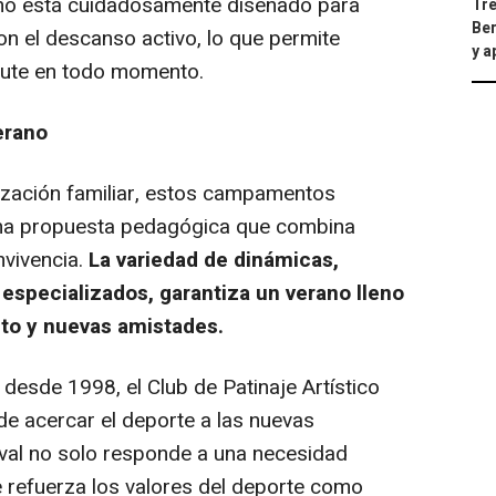
no está cuidadosamente diseñado para
Tre
Ber
con el descanso activo, lo que permite
y 
frute en todo momento.
erano
nización familiar, estos campamentos
una propuesta pedagógica que combina
onvivencia.
La variedad de dinámicas,
especializados, garantiza un verano lleno
to y nuevas amistades.
desde 1998, el Club de Patinaje Artístico
de acercar el deporte a las nuevas
val no solo responde a una necesidad
ue refuerza los valores del deporte como