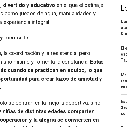
 divertido y educativo
en el que el patinaje
L
es como juegos de agua, manualidades y
 experiencia integral.
Ucr
ata
Ole
 y compartir
El 
io, la coordinación y la resistencia, pero
esp
Ta
en uno mismo y fomenta la constancia.
Estas
ás cuando se practican en equipo, lo que
Mar
portunidad para crear lazos de amistad y
res
.
en 
Esp
o se centran en la mejora deportiva, sino
Sev
y niñas de distintas edades comparten
con
ooperación y la alegría se convierten en