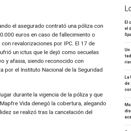
L
El 
ando el asegurado contrató una póliza con
el 
0.000 euros en caso de fallecimiento o
Spa
 con revalorizaciones por IPC. El 17 de
Un 
ufrió un ictus que le dejó como secuelas
tad
ivo y afasia, siendo reconocido con
ri
 por el Instituto Nacional de la Seguridad
La 
de 
com
lugar durante la vigencia de la póliza y que
, Mapfre Vida denegó la cobertura, alegando
Mue
dis
lidez se realizó tras la cancelación del
aca