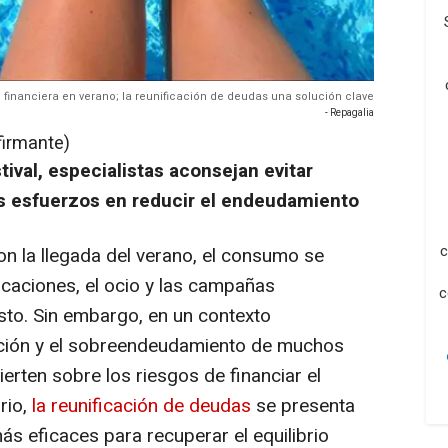
ad financiera en verano; la reunificación de deudas una solución clave
- Repagalia
firmante)
ival, especialistas aconsejan evitar
s esfuerzos en reducir el endeudamiento
c
on la llegada del verano, el consumo se
caciones, el ocio y las campañas
c
to. Sin embargo, en un contexto
ación y el sobreendeudamiento de muchos
erten sobre los riesgos de financiar el
rio,
la reunificación de deudas
se presenta
s eficaces para recuperar el equilibrio