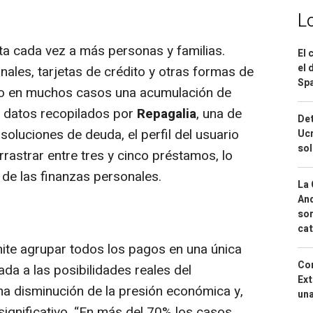
L
a cada vez a más personas y familias.
El 
el 
ales, tarjetas de crédito y otras formas de
Spa
do en muchos casos una acumulación de
ún datos recopilados por
Repagalia
, una de
Det
oluciones de deuda, el perfil del usuario
Ucr
so
arrastrar entre tres y cinco préstamos, lo
l de las finanzas personales.
La 
And
sor
cat
ite agrupar todos los pagos en una única
Cor
da a las posibilidades reales del
Ext
una disminución de la presión económica y,
una
gnificativo. “
En más del 70% los casos,