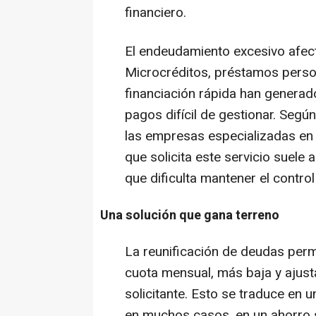
financiero.
El endeudamiento excesivo afect
Microcréditos, préstamos person
financiación rápida han genera
pagos difícil de gestionar. Seg
las empresas especializadas en s
que solicita este servicio suele 
que dificulta mantener el contro
Una solución que gana terreno
La reunificación de deudas perm
cuota mensual, más baja y ajusta
solicitante. Esto se traduce en 
en muchos casos, en un ahorro si