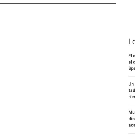
L
El 
el 
Spa
Un 
tad
ri
Mue
dis
aca