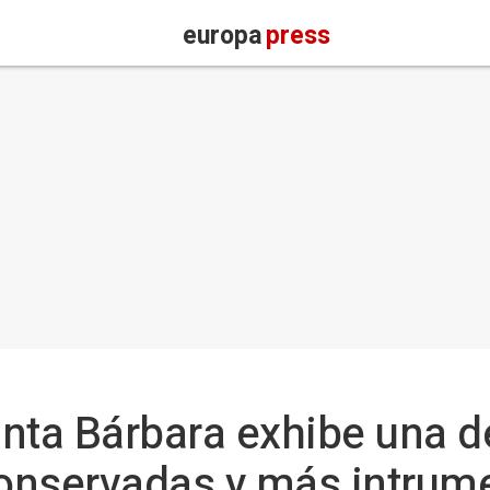
europa
press
anta Bárbara exhibe una de
onservadas y más intrum