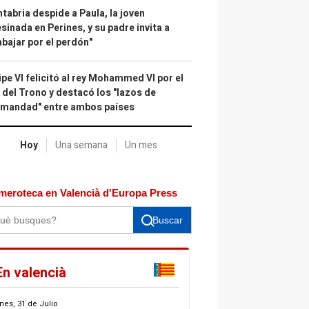
tabria despide a Paula, la joven
sinada en Perines, y su padre invita a
abajar por el perdón"
ipe VI felicitó al rey Mohammed VI por el
 del Trono y destacó los "lazos de
rmandad" entre ambos países
Hoy
Una semana
Un mes
meroteca en Valencià d'Europa Press
Buscar
En valencià
nes, 31 de Julio