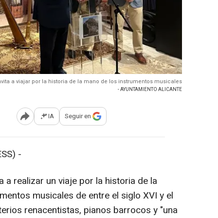
nvita a viajar por la historia de la mano de los instrumentos musicales
- AYUNTAMIENTO ALICANTE
IA
Seguir en
Abrir opciones para compartir
SS) -
 a realizar un viaje por la historia de la
mentos musicales de entre el siglo XVI y el
lterios renacentistas, pianos barrocos y "una