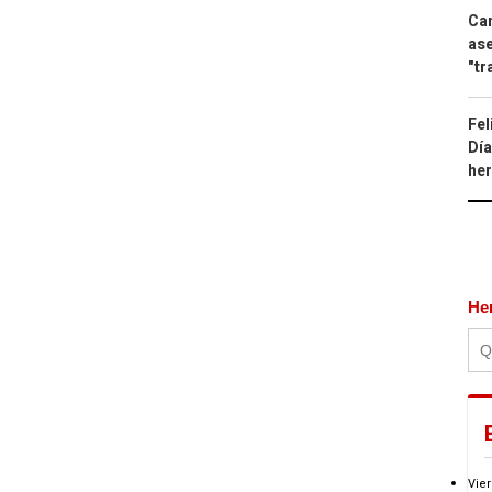
Can
ase
"tr
Fel
Día
he
He
Vier