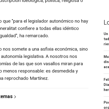
cripción ideológica, política, religiosa o
 que "para el legislador autonómico no hay
L
neralitat confiere a todas ellas idéntico
Un 
 igualdad", ha remarcado.
tad
ri
 nos somete a una asfixia económica, sino
 autonomía legislativa. A nosotros nos
Mue
dis
omías de las que son vasallos miran para
aca
odo menos responsable: es desmedida y
ha reprochado Martínez.
Fel
Día
he
 temas
Pod
org