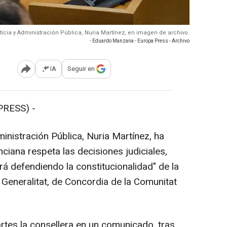
ticia y Administración Pública, Nuria Martínez, en imagen de archivo.
- Eduardo Manzana - Europa Press - Archivo
IA
Seguir en
Abrir opciones para compartir
RESS) -
inistración Pública, Nuria Martínez, ha
nciana respeta las decisiones judiciales,
á defendiendo la constitucionalidad" de la
a Generalitat, de Concordia de la Comunitat
tes la consellera en un comunicado, tras