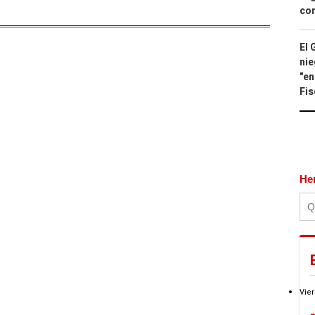
con
El 
nie
"en
Fis
He
Vier