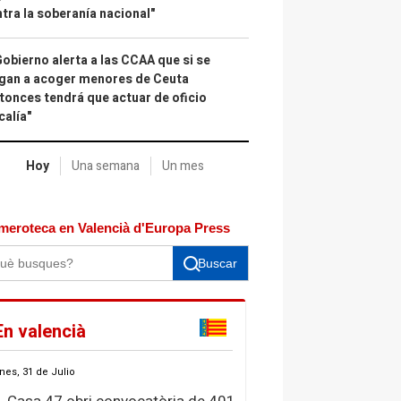
tra la soberanía nacional"
Gobierno alerta a las CCAA que si se
gan a acoger menores de Ceuta
tonces tendrá que actuar de oficio
calía"
Hoy
Una semana
Un mes
meroteca en Valencià d'Europa Press
Buscar
En valencià
nes, 31 de Julio