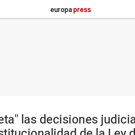
europa
press
eta" las decisiones judici
stitucionalidad de la Ley