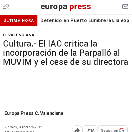
europa
press
Detenido en Puerto Lumbreras la expa
ÚLTIMA HORA
C. VALENCIANA
Cultura.- El IAC critica la
incorporación de la Parpalló al
MUVIM y el cese de su directora
Europa Press C. Valenciana
Viernes, 3 febrero 2012
IA
Seguir en