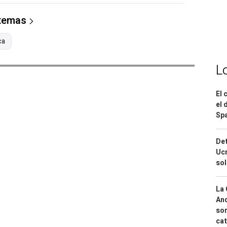
 temas
ca
L
El 
el 
Spa
Det
Ucr
so
La 
And
sor
cat