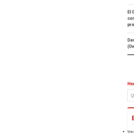
El 
con
pro
Des
(Ov
He
Vier