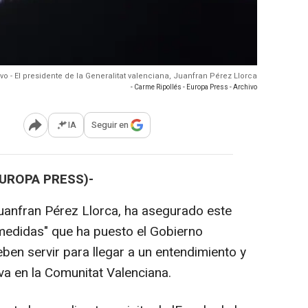
vo - El presidente de la Generalitat valenciana, Juanfran Pérez Llorca
- Carme Ripollés - Europa Press - Archivo
IA
Seguir en
Abrir opciones para compartir
EUROPA PRESS)-
, Juanfran Pérez Llorca, ha asegurado este
medidas" que ha puesto el Gobierno
ben servir para llegar a un entendimiento y
va en la Comunitat Valenciana.