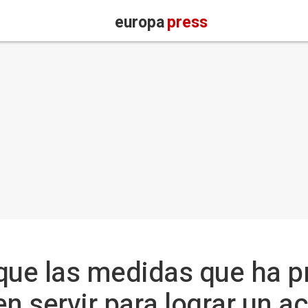
europa
press
que las medidas que ha p
en servir para lograr un a