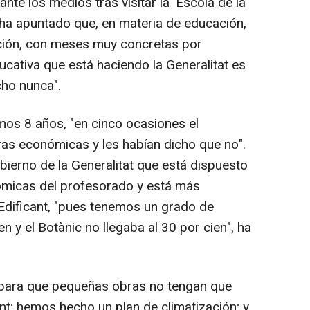
nte los medios tras visitar la 'Escola de la
 ha apuntado que, en materia de educación,
ación, con meses muy concretas por
ducativa que está haciendo la Generalitat es
cho nunca".
imos 8 años, "en cinco ocasiones el
as económicas y les habían dicho que no".
ierno de la Generalitat que está dispuesto
ómicas del profesorado y está más
 Edificant, "pues tenemos un grado de
n y el Botànic no llegaba al 30 por cien", ha
para que pequeñas obras no tengan que
ant; hemos hecho un plan de climatización; y