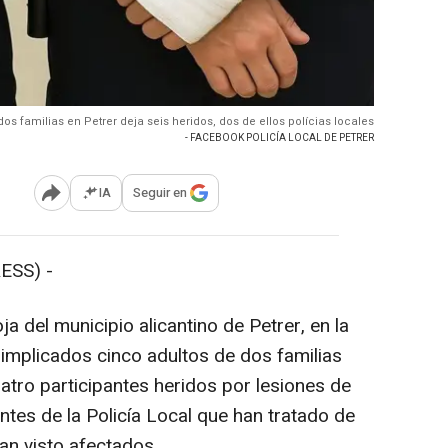
dos familias en Petrer deja seis heridos, dos de ellos polícias locales
- FACEBOOK POLICÍA LOCAL DE PETRER
IA
Seguir en
Abrir opciones para compartir
ESS) -
a del municipio alicantino de Petrer, en la
implicados cinco adultos de dos familias
atro participantes heridos por lesiones de
tes de la Policía Local que han tratado de
han visto afectados.