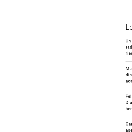
L
Un 
tad
ri
Mue
dis
aca
Fel
Día
he
Can
ase