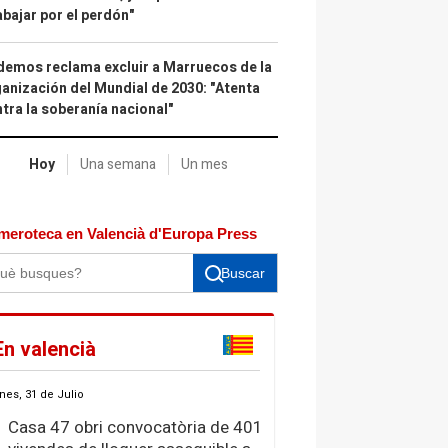
abajar por el perdón"
emos reclama excluir a Marruecos de la
anización del Mundial de 2030: "Atenta
tra la soberanía nacional"
Hoy
Una semana
Un mes
meroteca en Valencià d'Europa Press
Buscar
En valencià
nes, 31 de Julio
Casa 47 obri convocatòria de 401