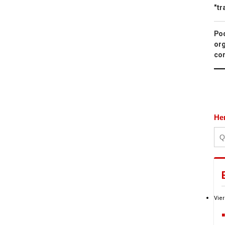
"tr
Pod
org
con
He
Vier