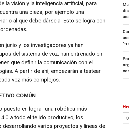
 la visión y la inteligencia artificial, para
Mue
dis
cuentra una pieza, por ejemplo una
aca
rario al que debe dársela. Esto se logra con
oordenadas.
Can
ase
"tr
n junio y los investigadores ya han
tipos del sistema de voz, han entrenado en
Pod
enen que definir la comunicación con el
org
ogías. A partir de ahí, empezarán a testear
con
 cada vez más complejos.
JETIVO COMÚN
He
co puesto en lograr una robótica más
 4.0 a todo el tejido productivo, los
desarrollando varios proyectos y líneas de