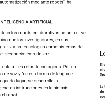
a automatización mediante robots", ha
NTELIGENCIA ARTIFICIAL
ntean los robots colaborativos no solo sirve
 sino que los investigadores, en sus
egrar varias tecnologías como sistemas de
L
 y el reconocimiento de voz.
El 
frenta a tres retos tecnológicos. Por un
el 
to de voz y "en esa forma de lenguaje
Spa
segundo lugar, se desarrolla la
La 
eneran instrucciones en la sintaxis
de 
el robot.
com