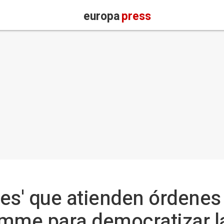
europa
press
es' que atienden órdenes 
mme para democratizar la