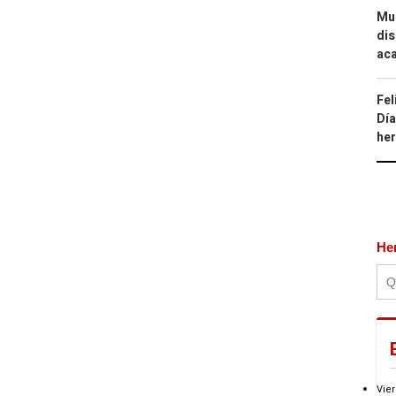
Mue
dis
aca
Fel
Día
he
He
Vier