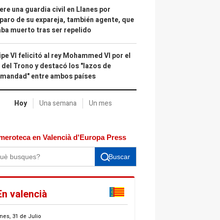
re una guardia civil en Llanes por
paro de su expareja, también agente, que
ba muerto tras ser repelido
ipe VI felicitó al rey Mohammed VI por el
 del Trono y destacó los "lazos de
rmandad" entre ambos países
Hoy
Una semana
Un mes
meroteca en Valencià d'Europa Press
Buscar
En valencià
nes, 31 de Julio