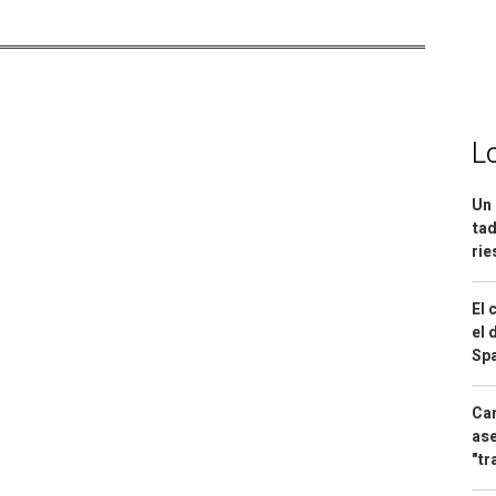
L
Un 
tad
ri
El 
el 
Spa
Can
ase
"tr