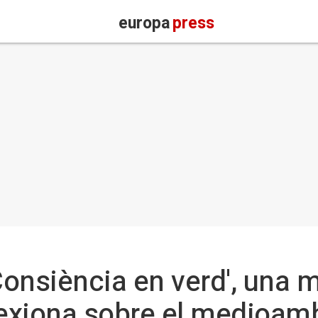
europa
press
onsiència en verd', una 
lexiona sobre el medioam