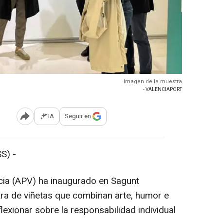
Imagen de la muestra
- VALENCIAPORT
IA
Seguir en
Abrir opciones para compartir
S) -
cia (APV) ha inaugurado en Sagunt
tra de viñetas que combinan arte, humor e
eflexionar sobre la responsabilidad individual