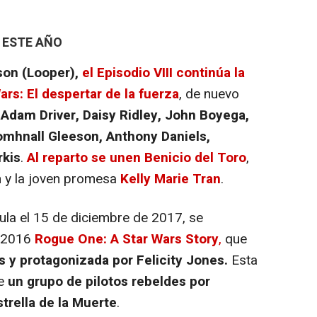
 ESTE AÑO
son (Looper),
el Episodio VIII continúa la
ars: El despertar de la fuerza
, de nuevo
, Adam Driver, Daisy Ridley, John Boyega,
omhnall Gleeson, Anthony Daniels,
rkis
.
Al reparto se unen Benicio del Toro
,
n y la joven promesa
Kelly Marie Tran
.
cula el 15 de diciembre de 2017, se
e 2016
Rogue One: A Star Wars Story
,
que
 y protagonizada por Felicity Jones.
Esta
de
un grupo de pilotos rebeldes por
trella de la Muerte
.