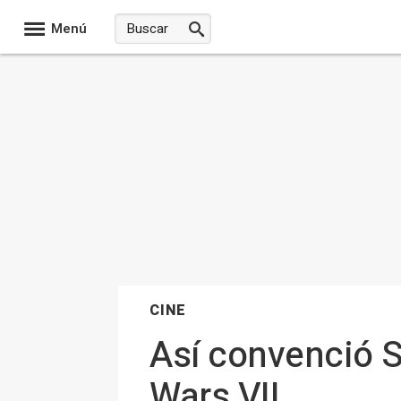
Menú
CINE
Así convenció Sp
Wars VII