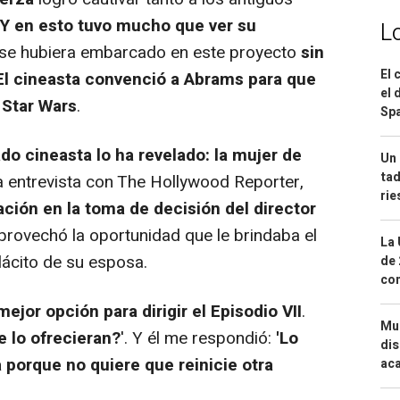
Y en esto tuvo mucho que ver su
L
o se hubiera embarcado en este proyecto
sin
El 
El cineasta convenció a Abrams para que
el 
 Star Wars
.
Spa
do cineasta lo ha revelado: la mujer de
Un 
tad
 entrevista con The Hollywood Reporter,
ri
ación en la toma de decisión del director
aprovechó la oportunidad que le brindaba el
La 
ácito de su esposa.
de 
com
ejor opción para dirigir el Episodio VII
.
Mue
te lo ofrecieran?
'. Y él me respondió:
'Lo
dis
 porque no quiere que reinicie otra
aca