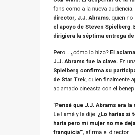
fans como a la nueva audiencia.
director, J.J. Abrams
, quien n
el apoyo de Steven Spielberg
.
dirigiera la séptima entrega de
Pero... ¿cómo lo hizo?
El aclama
J.J. Abrams fue la clave.
En una
Spielberg confirma su particip
de Star Tre
k, quien finalmente 
aclamado cineasta con el benepl
"Pensé que J.J. Abrams era la m
Le llamé y le dije '
¿Lo harías si 
haría pero mi mujer no me deja
franquicia'
", afirma el director.