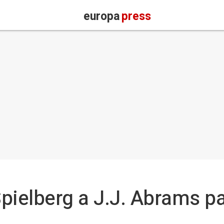
europa
press
ielberg a J.J. Abrams par