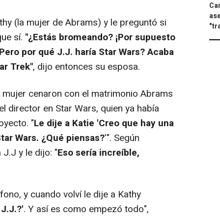
Can
ase
athy (la mujer de Abrams) y le preguntó si
"tr
ue sí.
"¿Estás bromeando? ¡Por supuesto
Pero por qué J.J. haría Star Wars? Acaba
ar Trek"
, dijo entonces su esposa.
 mujer cenaron con el matrimonio Abrams
el director en Star Wars, quien ya había
oyecto. "
Le dije a Katie 'Creo que hay una
 Star Wars. ¿Qué piensas?
'". Según
J.J y le dijo: "
Eso sería increíble,
éfono, y cuando volví le dije a Kathy
J.J.?'
. Y así es como empezó todo",