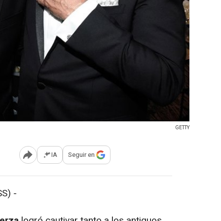
GETTY
IA
Seguir en
Abrir opciones para compartir
S) -
uerza
logró cautivar tanto a los antiguos