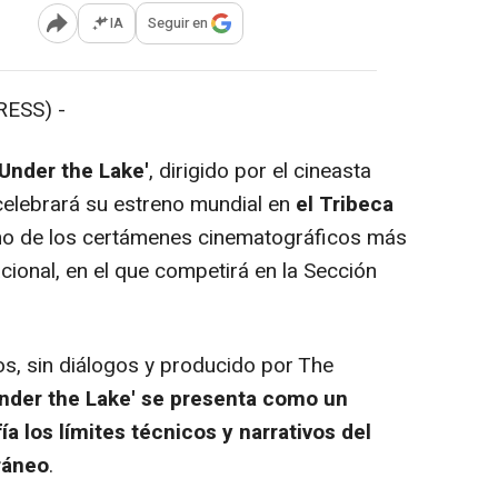
IA
Seguir en
Abrir opciones para compartir
ESS) -
'Under the Lake'
, dirigido por el cineasta
 celebrará su estreno mundial en
el Tribeca
no de los certámenes cinematográficos más
cional, en el que competirá en la Sección
, sin diálogos y producido por The
Under the Lake' se presenta como un
ía los límites técnicos y narrativos del
ráneo
.