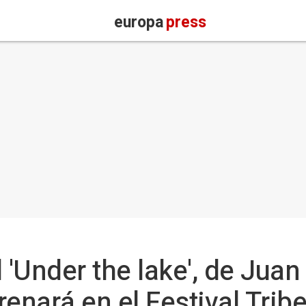
europa
press
 'Under the lake', de Juan
renará en el Festival Tri