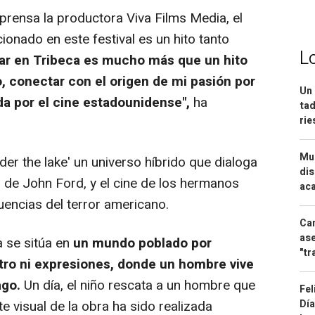
rensa la productora Viva Films Media, el
ionado en este festival es un hito tanto
L
tar en Tribeca es mucho más que un hito
o, conectar con el origen de mi pasión por
Un 
a por el cine estadounidense",
ha
tad
ri
Mue
 the lake' un universo híbrido que dialoga
dis
s de John Ford, y el cine de los hermanos
aca
uencias del terror americano.
Can
ase
 se sitúa en
un mundo poblado por
"tr
tro ni expresiones, donde un hombre vive
ago.
Un día, el niño rescata a un hombre que
Fel
rte visual de la obra ha sido realizada
Día