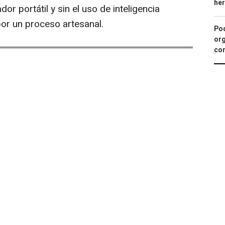
he
r portátil y sin el uso de inteligencia
 por un proceso artesanal.
Pod
org
con