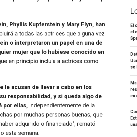
L
in, Phyllis Kupferstein y Mary Flyn, han
El 
el 
luirá a todas las actrices que alguna vez
Spa
ein o interpretaron un papel en una de
quier mujer que lo hubiese conocido en
Det
 que en principio incluía a actrices como
Ucr
so
Mar
 le acusan de llevar a cabo en los
res
u responsabilidad, y si queda algo de
en 
á por ellas,
independientemente de la
Cor
hechas por muchas personas buenas, que
Ext
haber adquirido o financiado", remató
una
o esta semana.