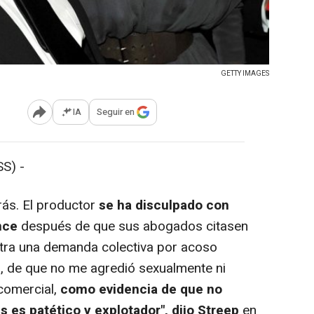
GETTY IMAGES
IA
Seguir en
Abrir opciones para compartir
S) -
ás. El productor
se ha disculpado con
nce
después de que sus abogados citasen
ntra una demanda colectiva por acoso
ón, de que no me agredió sexualmente ni
 comercial,
como evidencia de que no
es patético y explotador", dijo Streep
en