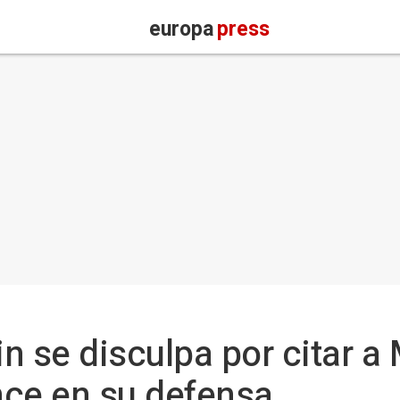
europa
press
n se disculpa por citar a 
nce en su defensa