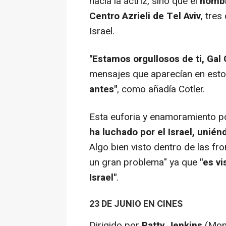
hacia la actriz, sino que el
nombr
Centro Azrieli de Tel Aviv
, tres
Israel.
"Estamos orgullosos de ti, Gal
mensajes que aparecían en esto
antes"
, como añadía Cotler.
Esta euforia y enamoramiento p
ha luchado por el Israel, unié
Algo bien visto dentro de las fr
un gran problema" ya que
"es v
Israel"
.
23 DE JUNIO EN CINES
Dirigido por
Patty Jenkins
(
Mon