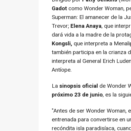
Gadot
como Wonder Woman, per
Superman: El amanecer de la Jus
Trevor;
Elena Anaya
, que interp
dará vida a la madre de la protag
Kongsli,
que interpreta a Menali
también participa en la crianza 
interpreta al General Erich Lude
Antíope.
La
sinopsis oficial
de
Wonder 
próximo 23 de junio
, es la sigui
"Antes de ser Wonder Woman, era
entrenada para convertirse en un
recóndita isla paradisíaca, cuan