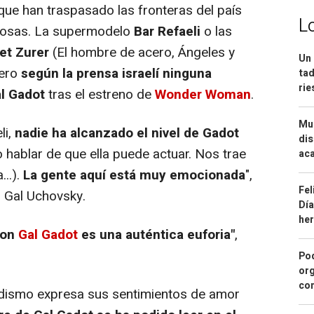
ue han traspasado las fronteras del país
L
mosas. La supermodelo
Bar Refaeli
o las
et Zurer
(
El hombre de acero
,
Ángeles y
Un 
pero
según la prensa israelí ninguna
tad
ri
al Gadot
tras el estreno de
Wonder Woman
.
Mue
li,
nadie ha alcanzado el nivel de Gadot
dis
o hablar de que ella puede actuar. Nos trae
aca
...).
La gente aquí está muy emocionada
",
Fel
 Gal Uchovsky.
Día
he
con
Gal Gadot
es una auténtica euforia"
,
Pod
org
con
odismo expresa sus sentimientos de amor