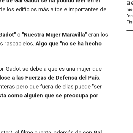
e de Gal Gadot se ha podido leer en el
El 
 de los edificios más altos e importantes de
nie
"en
Fis
 Gadot"
o
"Nuestra Mujer Maravilla"
eran los
s rascacielos.
Algo que "no se ha hecho
or Gadot se debe a que es una mujer que
ndose a las Fuerzas de Defensa del País
.
onteras pero que fuera de ellas puede "ser
ista como alguien que se preocupa por
ster
), el filme cuenta, además de con
Gal