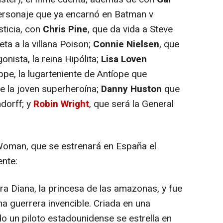
sonaje que ya encarnó en
Batman v
ticia,
con
Chris Pine
, que da vida a Steve
reta a la villana Poison;
Connie Nielsen
, que
onista, la reina Hipólita;
Lisa Loven
ppe, la lugarteniente de Antíope que
de la joven superheroína;
Danny Huston
que
ndorff; y
Robin Wright
, que será la General
Woman
, que se estrenará en España el
ente:
 Diana, la princesa de las amazonas, y fue
a guerrera invencible. Criada en una
do un piloto estadounidense se estrella en