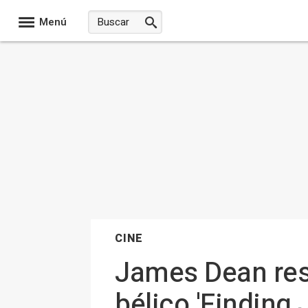
Menú
CINE
James Dean resu
bélico 'Finding 