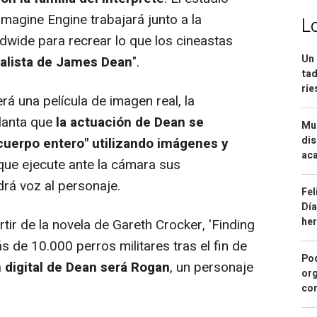
magine Engine trabajará junto a la
L
wide para recrear lo que los cineastas
Un 
ealista de James Dean
".
tad
ri
rá una película de imagen real, la
lanta que
la actuación de Dean se
Mue
dis
"cuerpo entero" utilizando imágenes y
aca
 que ejecute ante la cámara sus
drá voz al personaje.
Fel
Día
he
r de la novela de Gareth Crocker, 'Finding
 de 10.000 perros militares tras el fin de
Pod
n digital de Dean será Rogan
, un personaje
org
con