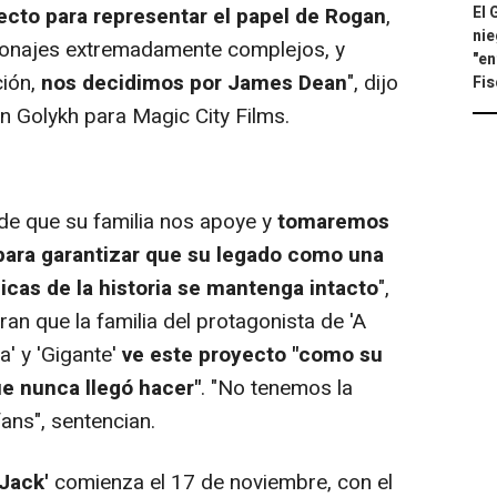
cto para representar el papel de Rogan
,
El 
nie
sonajes extremadamente complejos, y
"en
ción,
nos decidimos por James Dean
", dijo
Fis
n Golykh para Magic City Films.
 que su familia nos apoye y
tomaremos
para garantizar que su legado como una
picas de la historia se mantenga intacto
",
an que la familia del protagonista de 'A
a' y 'Gigante'
ve este proyecto "como su
ue nunca llegó hacer"
. "No tenemos la
ans", sentencian.
 Jack'
comienza el 17 de noviembre, con el