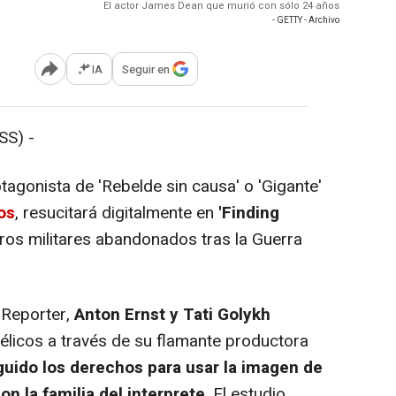
El actor James Dean que murió con sólo 24 años
- GETTY - Archivo
IA
Seguir en
Abrir opciones para compartir
S) -
otagonista de 'Rebelde sin causa' o 'Gigante'
os
, resucitará digitalmente en
'Finding
erros militares abandonados tras la Guerra
Reporter,
Anton Ernst y Tati Golykh
bélicos a través de su flamante productora
uido los derechos para usar la imagen de
on la familia del interprete
. El estudio