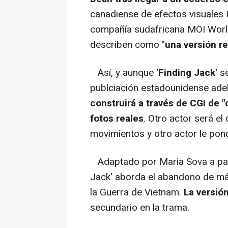
canadiense de efectos visuales I
compañía sudafricana MOI World
describen como "
una versión r
Así, y aunque
'Finding Jack'
se
publciación estadounidense ade
construirá a través de CGI de 
fotos reales
. Otro actor será el
movimientos y otro actor le pon
Adaptado por Maria Sova a parti
Jack' aborda el abandono de más
la Guerra de Vietnam.
La versió
secundario en la trama.