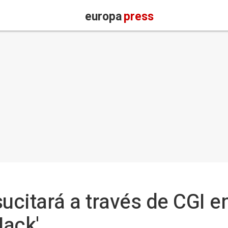
europa
press
citará a través de CGI e
Jack'