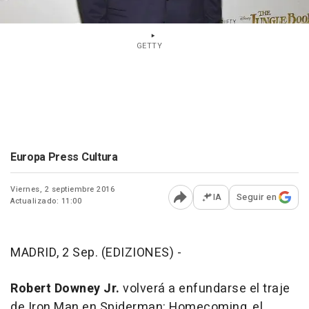
GETTY
Europa Press Cultura
Viernes, 2 septiembre 2016
IA
Seguir en
Actualizado: 11:00
Abrir opciones para comp
MADRID, 2 Sep. (EDIZIONES) -
Robert Downey Jr.
volverá a enfundarse el traje
de Iron Man en
Spiderman: Homecoming
, el