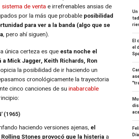
l sistema de venta
e irrefrenables ansias de
Un 
upados por la más que probable
posibilidad
tad
rtunidad para ver a la banda (algo que se
ri
ya
, pero ahí siguen).
El 
el 
la única certeza es que
esta noche el
Spa
 a Mick Jagger, Keith Richards, Ron
propicia la posibilidad de ir haciendo un
Can
ase
repasamos cronológicamente la trayectoria
"tr
ente cinco canciones de su
inabarcable
incipio:
Mue
dis
aca
' (1965)
infando haciendo versiones ajenas,
el
Fel
Día
 Rolling Stones provocó que la histeria
a