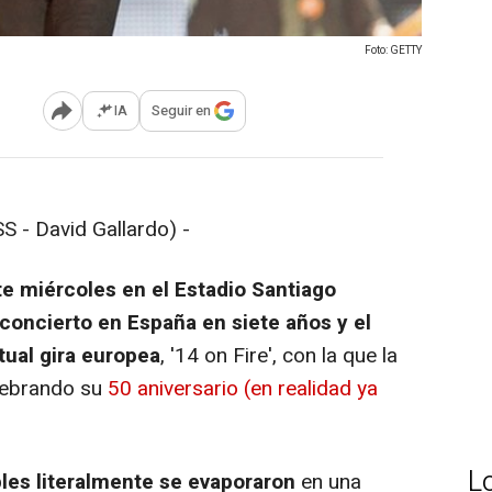
Foto: GETTY
IA
Seguir en
Abrir opciones para compartir
 - David Gallardo) -
te miércoles en el Estadio Santiago
concierto en España en siete años y el
tual gira europea
, '14 on Fire', con la que la
elebrando su
50 aniversario (en realidad ya
L
les literalmente se evaporaron
en una