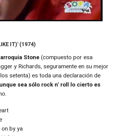
IKE IT)' (1974)
parroquia Stone
(compuesto por esa
Jagger y Richards, seguramente en su mejor
 los setenta) es toda una declaración de
unque sea sólo rock n' roll lo cierto es
ho.
eart
ge
de on by ya