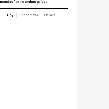
rmandad" entre ambos países
Hoy
Una semana
Un mes