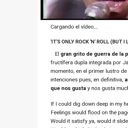
Cargando el vídeo....
'IT'S ONLY ROCK 'N' ROLL (BUT I L
El
gran grito de guerra de la 
fructífera dupla integrada por 
momento, en el primer lustro de
intenciones pues, en definitiva,
a
que nos gusta
y nos gusta muc
If I could dig down deep in my h
Feelings would flood on the pa
Would it satisfy ya, would it sli