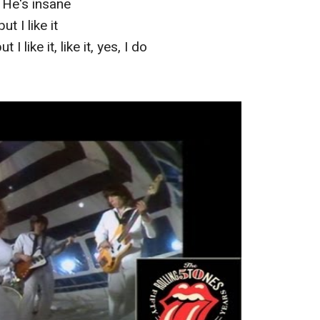
? He's insane
but I like it
t I like it, like it, yes, I do