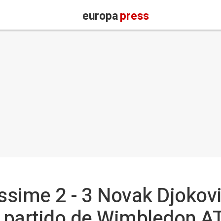
europa
press
assime 2 - 3 Novak Djokov
l partido de Wimbledon A