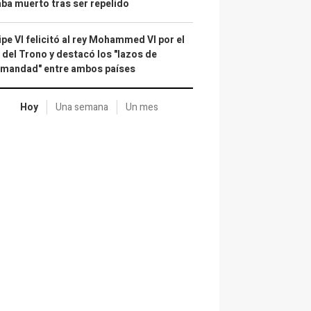
ba muerto tras ser repelido
ipe VI felicitó al rey Mohammed VI por el
 del Trono y destacó los "lazos de
rmandad" entre ambos países
Hoy
Una semana
Un mes