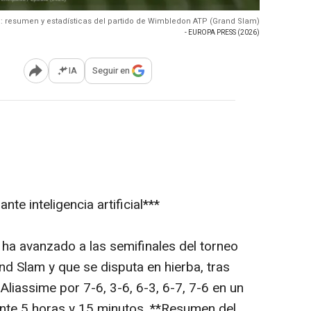
ic: resumen y estadísticas del partido de Wimbledon ATP (Grand Slam)
- EUROPA PRESS (2026)
IA
Seguir en
Abrir opciones para compartir
te inteligencia artificial***
 ha avanzado a las semifinales del torneo
d Slam y que se disputa en hierba, tras
Aliassime por 7-6, 3-6, 6-3, 6-7, 7-6 en un
te 5 horas y 15 minutos. **Resumen del