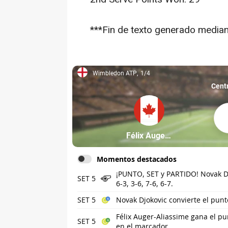
***Fin de texto generado mediante
Wimbledon ATP
1/4
Wimbledon ATP, 1/4
Cent
Féli
Partícipe: Félix Auger-Alia
Félix Auger-Aliassime
Momentos destacados
¡PUNTO, SET y PARTIDO! Novak Dj
SET 5
6-3, 3-6, 7-6, 6-7.
SET 5
Novak Djokovic convierte el punto
Félix Auger-Aliassime gana el pu
SET 5
en el marcador.