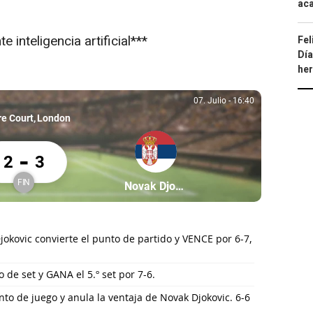
aca
 inteligencia artificial***
Fel
Día
he
07. Julio
-
16:40
07. Julio, 16:40
re Court
London
x Auger-Aliassime 2 Novak Djokovic 3
-
2
3
FIN
ssime
Partícipe: Novak Djokovic
Novak Djokovic
Finalizado
okovic convierte el punto de partido y VENCE por 6-7,
 de set y GANA el 5.º set por 7-6.
nto de juego y anula la ventaja de Novak Djokovic. 6-6