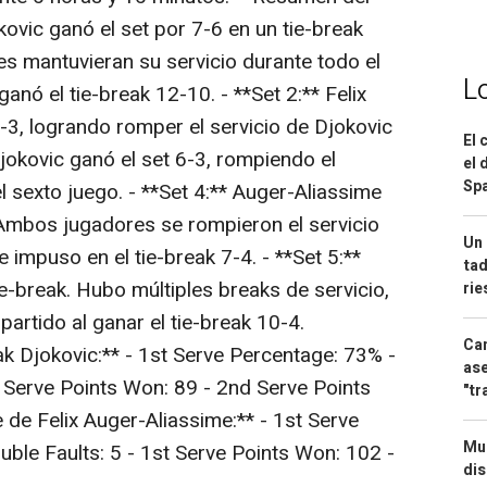
kovic ganó el set por 7-6 en un tie-break
 mantuvieran su servicio durante todo el
L
anó el tie-break 12-10. - **Set 2:** Felix
6-3, logrando romper el servicio de Djokovic
El 
Djokovic ganó el set 6-3, rompiendo el
el 
Spa
l sexto juego. - **Set 4:** Auger-Aliassime
. Ambos jugadores se rompieron el servicio
Un 
 impuso en el tie-break 7-4. - **Set 5:**
tad
ie-break. Hubo múltiples breaks de servicio,
ri
 partido al ganar el tie-break 10-4.
Can
k Djokovic:** - 1st Serve Percentage: 73% -
ase
t Serve Points Won: 89 - 2nd Serve Points
"tr
de Felix Auger-Aliassime:** - 1st Serve
Mue
ble Faults: 5 - 1st Serve Points Won: 102 -
dis