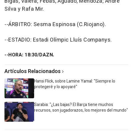
Bigas, Valera; Febas, Aguado, Mendoza; André
Silva y Rafa Mir.
--ÁRBITRO: Sesma Espinosa (C.Riojano).
--ESTADIO: Estadi Olímpic Lluís Companys.
--HORA: 18:30/DAZN.
Artículos Relacionados
Hansi Flick, sobre Lamine Yamal: "Siempre lo
protegeré y lo apoyaré"
Sarabia: "¿Las bajas? El Barça tiene muchos
recursos, son jugadorazos, los mejores del mundo"