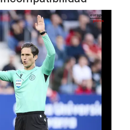
José Luis Munuera Montero - Ricardo Larreina / AFP7 / Europa Press
IA
Seguir en
Abrir opciones para compartir
SS) -
ativo de la Real Federación Española de
nvestigación formal sobre las supuestas
 árbitro andaluz José Luis Munuera
tes el organismo federativo, que no le
ientras dure el proceso.
s de buena gobernanza que rige todas las
ón Española de Fútbol, el Comité de