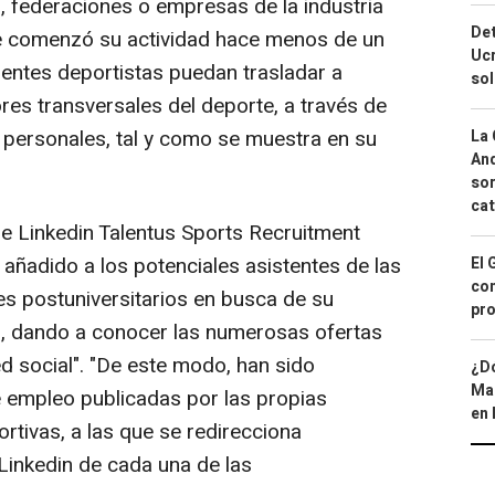
, federaciones o empresas de la industria
Det
ue comenzó su actividad hace menos de un
Ucr
rentes deportistas puedan trasladar a
so
ores transversales del deporte, a través de
s personales, tal y como se muestra en su
La 
And
sor
cat
e Linkedin Talentus Sports Recruitment
 añadido a los potenciales asistentes de las
El 
con
es postuniversitarios en busca de su
pro
l, dando a conocer las numerosas ofertas
d social". "De este modo, han sido
¿Dó
Map
e empleo publicadas por las propias
en 
tivas, a las que se redirecciona
 Linkedin de cada una de las