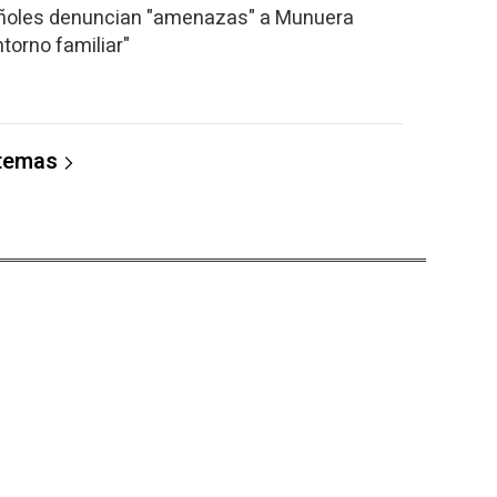
añoles denuncian "amenazas" a Munuera
torno familiar"
 temas