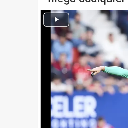
Europa Press Deportes
Actualizado: miércoles, 19 febrero 2025 10:31
MADRID, 18 Feb. (EUROPA PRE
El Comité de Cumplimiento Norm
Fútbol (RFEF) ha iniciado una i
actividades extradeportivas del
Montero, ha confirmado este mar
designará para ningún partido m
"En cumplimiento de los código
actuaciones de la Real Federaci