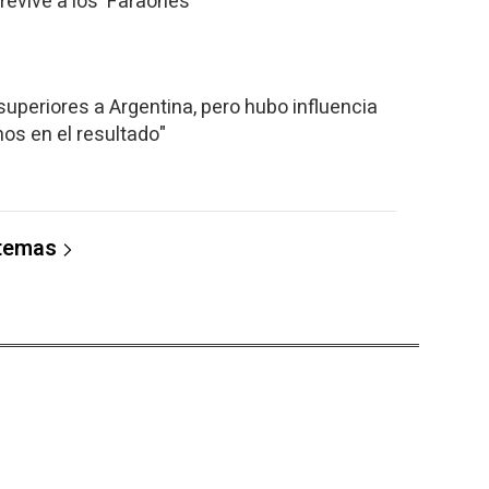
evive a los 'Faraones'
uperiores a Argentina, pero hubo influencia
nos en el resultado"
 temas