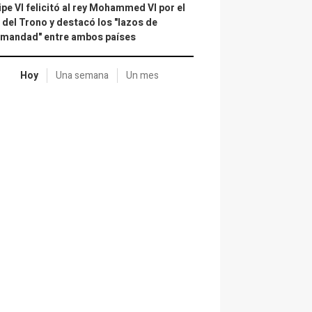
ipe VI felicitó al rey Mohammed VI por el
 del Trono y destacó los "lazos de
rmandad" entre ambos países
Hoy
Una semana
Un mes