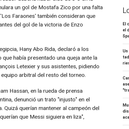
nulara un gol de Mostafa Zico por una falta
L
 'Los Faraones' también consideran que
antes del gol de la victoria de Enzo
El 
el 
Spa
egipcia, Hany Abo Rida, declaró a los
Un 
po que había presentado una queja ante la
tad
ri
rançois Letexier y sus asistentes, pidiendo
 equipo arbitral del resto del torneo.
Can
ase
am Hassan, en la rueda de prensa
"tr
tina, denunció un trato "injusto" en el
Mue
ia. Quizá querían mantener al campeón del
dis
uerían que Messi siguiera en liza",
aca