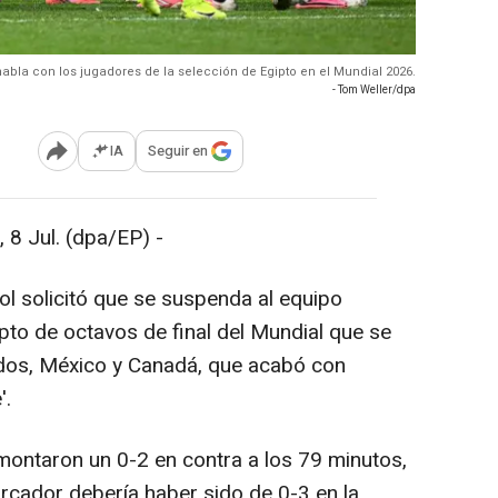
habla con los jugadores de la selección de Egipto en el Mundial 2026.
- Tom Weller/dpa
IA
Seguir en
Abrir opciones para compartir
 Jul. (dpa/EP) -
l solicitó que se suspenda al equipo
ipto de octavos de final del Mundial que se
dos, México y Canadá, que acabó con
'.
taron un 0-2 en contra a los 79 minutos,
rcador debería haber sido de 0-3 en la