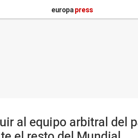
europa
press
uir al equipo arbitral del 
te el resto del Mundial