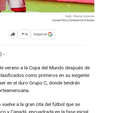
Haití - Nueva Zelanda
- Europa Press/Contacto/Chris Arjoon
IA
Seguir en
Abrir opciones para compartir
 -
ste verano a la Copa del Mundo después de
 clasificados como primeros en su exigente
r en el duro Grupo C, donde tendrán
orteamericana.
vuelve a la gran cita del fútbol que se
co y Canadá, encuadrada en la fase inicial