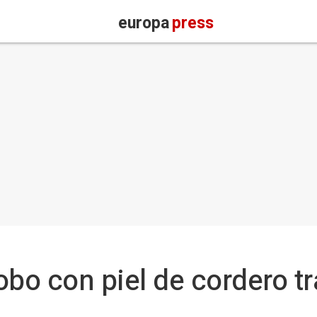
europa
press
lobo con piel de cordero t