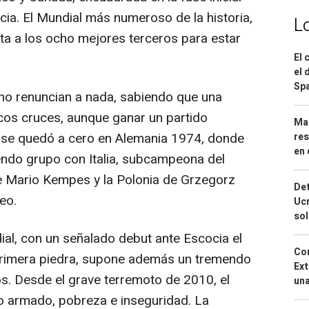
cia. El Mundial más numeroso de la historia,
L
rta a los ocho mejores terceros para estar
El 
el 
Spa
 no renuncian a nada, sabiendo que una
icos cruces, aunque ganar un partido
Mar
tí se quedó a cero en Alemania 1974, donde
res
en 
ndo grupo con Italia, subcampeona del
e Mario Kempes y la Polonia de Grzegorz
Det
neo.
Ucr
so
ial, con un señalado debut ante Escocia el
Cor
primera piedra, supone además un tremendo
Ext
os. Desde el grave terremoto de 2010, el
una
to armado, pobreza e inseguridad. La