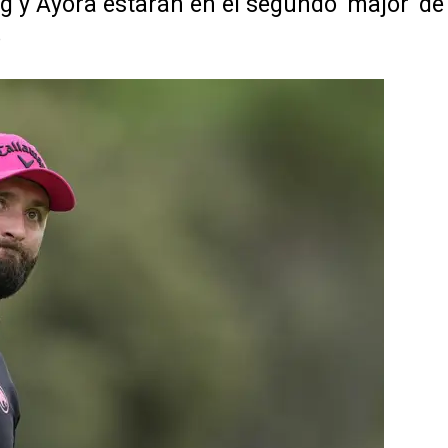
g y Ayora estarán en el segundo 'major' de
o