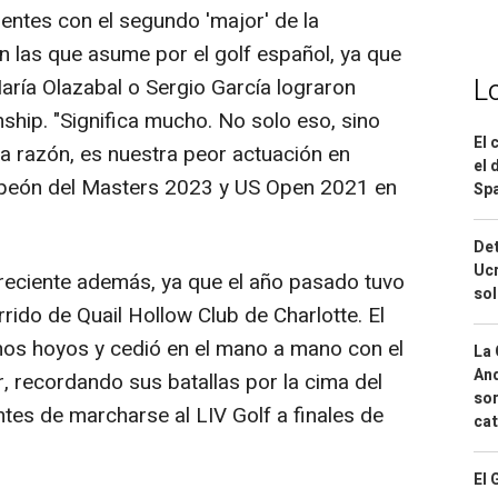
ientes con el segundo 'major' de la
 las que asume por el golf español, ya que
L
aría Olazabal o Sergio García lograron
hip. "Significa mucho. No solo eso, sino
El 
na razón, es nuestra peor actuación en
el 
ampeón del Masters 2023 y US Open 2021 en
Spa
Det
Ucr
reciente además, ya que el año pasado tuvo
so
rrido de Quail Hollow Club de Charlotte. El
imos hoyos y cedió en el mano a mano con el
La 
And
, recordando sus batallas por la cima del
sor
ntes de marcharse al LIV Golf a finales de
cat
El 