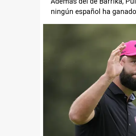
Además del de Barrika, Pui
ningún español ha ganad