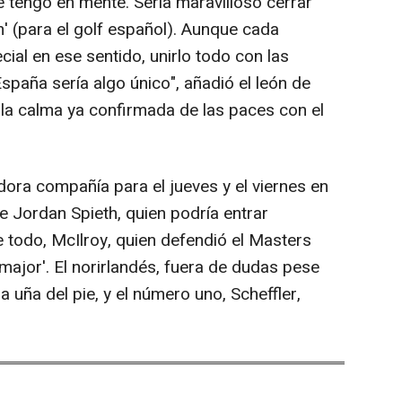
e tengo en mente. Sería maravilloso cerrar
' (para el golf español). Aunque cada
ial en ese sentido, unirlo todo con las
paña sería algo único", añadió el león de
 la calma ya confirmada de las paces con el
dora compañía para el jueves y el viernes en
e Jordan Spieth, quien podría entrar
re todo, McIlroy, quien defendió el Masters
ajor'. El norirlandés, fuera de dudas pese
 uña del pie, y el número uno, Scheffler,