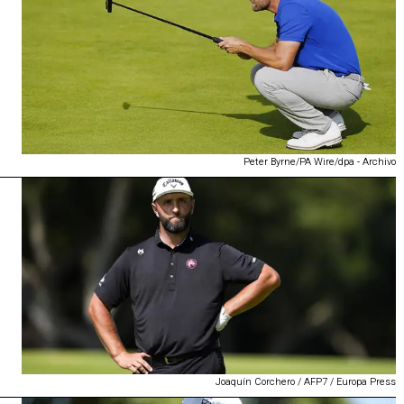
Peter Byrne/PA Wire/dpa - Archivo
Joaquín Corchero / AFP7 / Europa Press