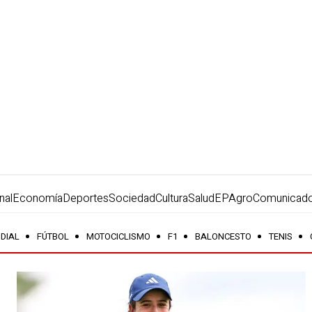
nal
Economía
Deportes
Sociedad
Cultura
Salud
EPAgro
Comunicad
DIAL
FÚTBOL
MOTOCICLISMO
F1
BALONCESTO
TENIS