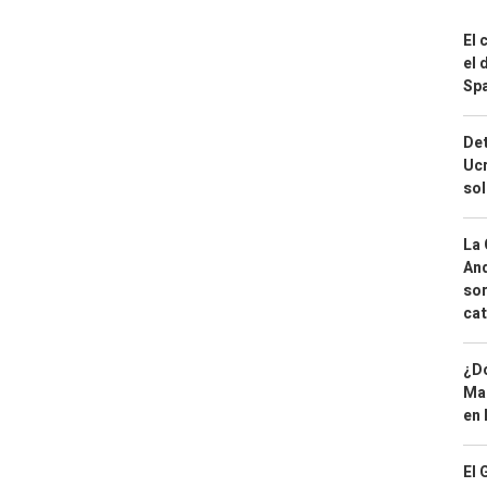
El 
el 
Spa
Det
Ucr
so
La 
And
sor
cat
¿Dó
Map
en 
El 