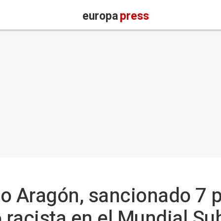
europa
press
o Aragón, sancionado 7 p
o racista en el Mundial Su