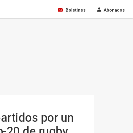
Boletines
Abonados
artidos por un
b-20 de rugby