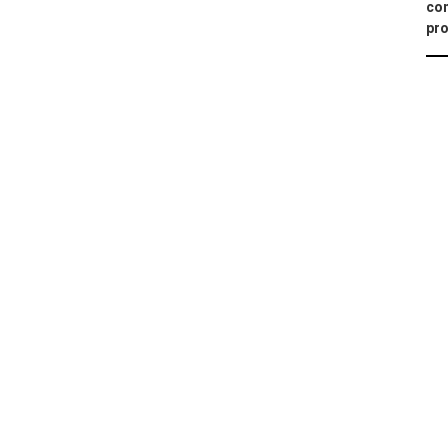
con
pro