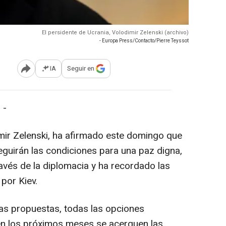
El persidente de Ucrania, Volodimir Zelenski (archivo)
- Europa Press/Contacto/Pierre Teyssot
IA
Seguir en
Abrir opciones para compartir
 -
imir Zelenski, ha afirmado este domingo que
guirán las condiciones para una paz digna,
través de la diplomacia y ha recordado las
por Kiev.
las propuestas, todas las opciones
n los próximos meses se acerquen las