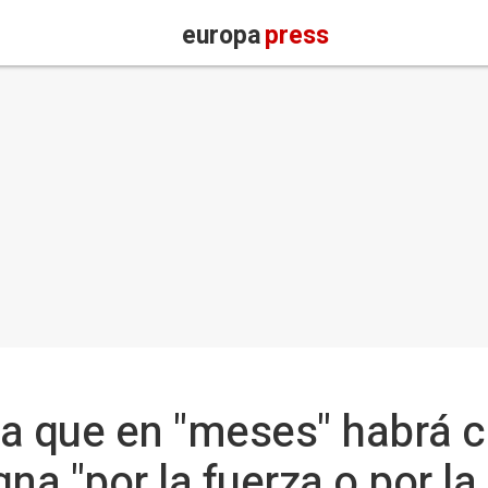
europa
press
ra que en "meses" habrá 
na "por la fuerza o por l