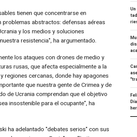
Un 
ables tienen que concentrarse en
tad
n problemas abstractos: defensas aéreas
ri
Ucrania y los medios y soluciones
Mue
 nuestra resistencia", ha argumentado.
dis
aca
ente los ataques con drones de medio y
turas rusas, que afecta especialmente a la
Can
ase
a y regiones cercanas, donde hay apagones
"tr
mportante que nuestra gente de Crimea y de
pado de Ucrania comprendan que el objetivo
Fel
Día
ea insostenible para el ocupante", ha
he
nski ha adelantado "debates serios" con sus