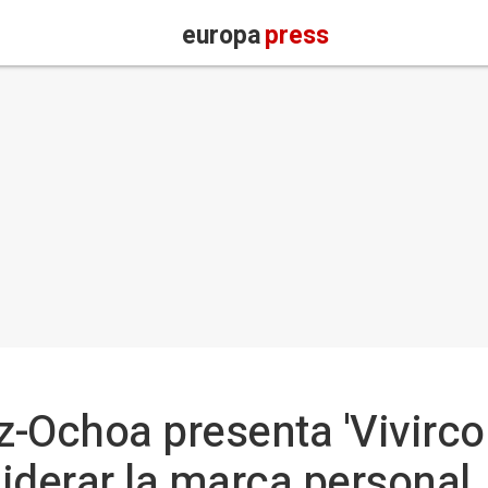
europa
press
-Ochoa presenta 'Vivirco
liderar la marca personal