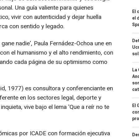
onal. Una guía valiente para quienes
El 
o, vivir con autenticidad y dejar huella
el 
Spa
ca con sentido y legado.
Det
e gane nadie', Paula Fernádez-Ochoa une en
Ucr
con el humanismo y el alto rendimiento, con
so
gnando cada página de su optimismo como
La 
And
sor
, 1977) es consultora y conferenciante en
cat
ferente en los sectores legal, deporte y
El 
inquieta, vive bajo el lema 'Que a reír no te
con
pro
micas por ICADE con formación ejecutiva
Des