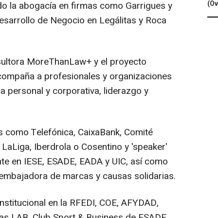
(Ov
do la abogacía en firmas como Garrigues y
esarrollo de Negocio en Legálitas y Roca
ultora MoreThanLaw+ y el proyecto
acompaña a profesionales y organizaciones
a personal y corporativa, liderazgo y
 como Telefónica, CaixaBank, Comité
LaLiga, Iberdrola o Cosentino y 'speaker'
nte en IESE, ESADE, EADA y UIC, así como
 embajadora de marcas y causas solidarias.
stitucional en la RFEDI, COE, AFYDAD,
tas LAB, Club Sport & Business de ESADE,