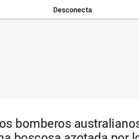
Desconecta
los bomberos australianos
ona boscosa azotada por l