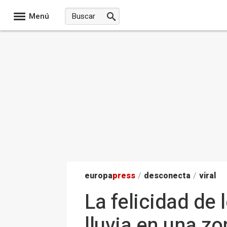
Menú
europa
press
/
desconecta
/
viral
La felicidad de 
lluvia en una z