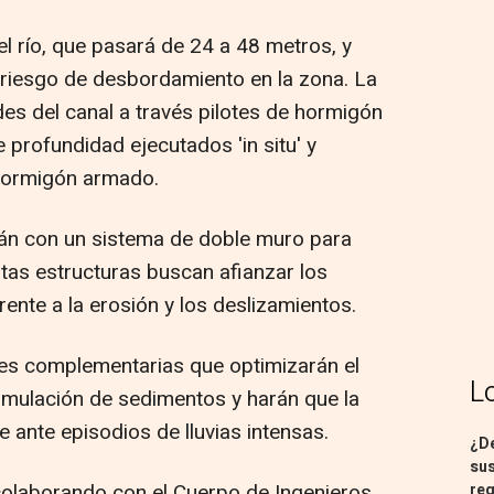
l río, que pasará de 24 a 48 metros, y
l riesgo de desbordamiento en la zona. La
es del canal a través pilotes de hormigón
profundidad ejecutados 'in situ' y
hormigón armado.
án con un sistema de doble muro para
tas estructuras buscan afianzar los
rente a la erosión y los deslizamientos.
nes complementarias que optimizarán el
L
cumulación de sedimentos y harán que la
e ante episodios de lluvias intensas.
¿De
sus
colaborando con el Cuerpo de Ingenieros
req