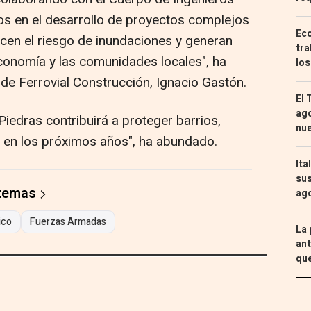
dos en el desarrollo de proyectos complejos
Eco
ducen el riesgo de inundaciones y generan
tra
economía y las comunidades locales", ha
los
de Ferrovial Construcción, Ignacio Gastón.
El 
ago
Piedras contribuirá a proteger barrios,
nu
 en los próximos años", ha abundado.
Ita
sus
 temas
ag
ico
Fuerzas Armadas
La 
ant
que