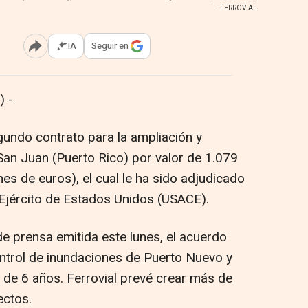
- FERROVIAL
IA
Seguir en
Abrir opciones para compartir
 -
gundo contrato para la ampliación y
San Juan (Puerto Rico) por valor de 1.079
nes de euros), el cual le ha sido adjudicado
 Ejército de Estados Unidos (USACE).
e prensa emitida este lunes, el acuerdo
ntrol de inundaciones de Puerto Nuevo y
de 6 años. Ferrovial prevé crear más de
ectos.