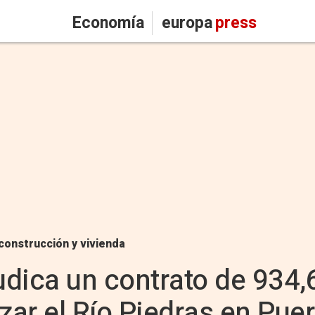
Economía
europa
press
construcción y vivienda
judica un contrato de 934,
zar el Río Piedras en Pue