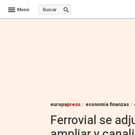
Menú
europa
press
/
economía finanzas
/
Ferrovial se ad
ampliar y canali