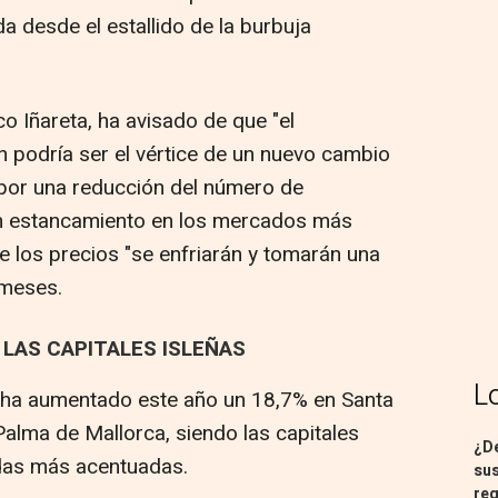
a desde el estallido de la burbuja
co Iñareta, ha avisado de que "el
n podría ser el vértice de un nuevo cambio
 por una reducción del número de
 un estancamiento en los mercados más
e los precios "se enfriarán y tomarán una
 meses.
 LAS CAPITALES ISLEÑAS
L
da ha aumentado este año un 18,7% en Santa
Palma de Mallorca, siendo las capitales
¿De
idas más acentuadas.
sus
req