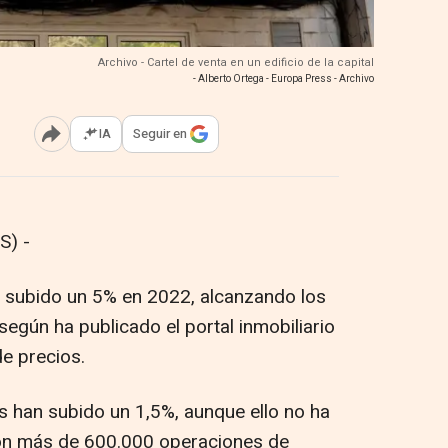
Archivo - Cartel de venta en un edificio de la capital
- Alberto Ortega - Europa Press - Archivo
IA
Seguir en
Abrir opciones para compartir
S) -
ha subido un 5% en 2022, alcanzando los
egún ha publicado el portal inmobiliario
de precios.
ios han subido un 1,5%, aunque ello no ha
con más de 600.000 operaciones de