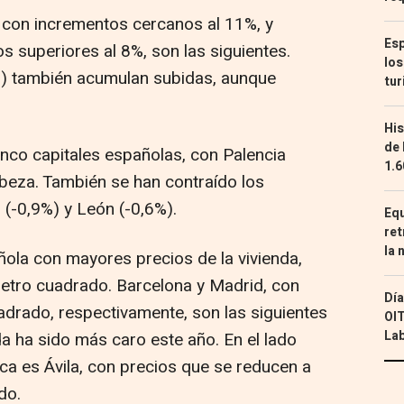
, con incrementos cercanos al 11%, y
Esp
os superiores al 8%, son las siguientes.
los
%) también acumulan subidas, aunque
tur
His
de 
inco capitales españolas, con Palencia
1.6
abeza. También se han contraído los
 (-0,9%) y León (-0,6%).
Equ
ret
la 
ñola con mayores precios de la vivienda,
etro cuadrado. Barcelona y Madrid, con
Día
adrado, respectivamente, son las siguientes
OIT
Lab
 ha sido más caro este año. En el lado
ca es Ávila, con precios que se reducen a
do.