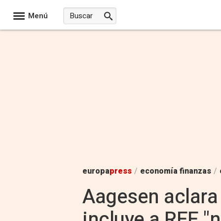
Menú
europa
press
/
economía finanzas
/
Aagesen aclara 
incluye a REE "n