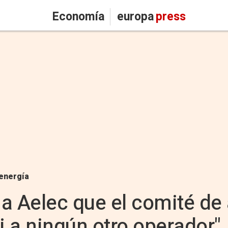
Economía
europa
press
energía
a Aelec que el comité de 
i a ningún otro operador"