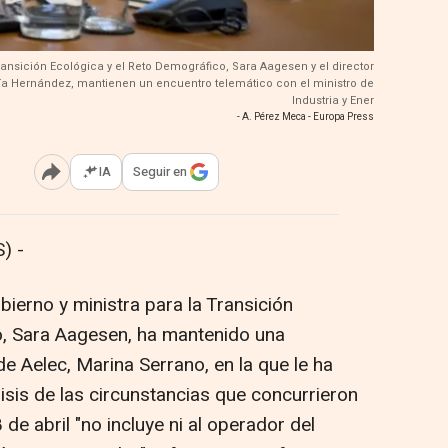
ransición Ecológica y el Reto Demográfico, Sara Aagesen y el director
cía Hernández, mantienen un encuentro telemático con el ministro de
Industria y Ener
- A. Pérez Meca - Europa Press
IA
Seguir en
Abrir opciones para compartir
) -
bierno y ministra para la Transición
o, Sara Aagesen, ha mantenido una
e Aelec, Marina Serrano, en la que le ha
isis de las circunstancias que concurrieron
8 de abril "no incluye ni al operador del