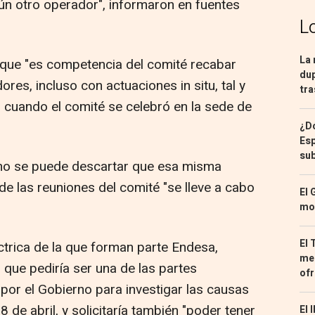
gún otro operador", informaron en fuentes
L
La 
que "es competencia del comité recabar
dup
res, incluso con actuaciones in situ, tal y
tra
cuando el comité se celebró en la sede de
¿Dó
Esp
sub
no se puede descartar que esa misma
de las reuniones del comité "se lleve a cabo
El 
mon
El 
éctrica de la que forman parte Endesa,
med
 que pediría ser una de las partes
ofr
por el Gobierno para investigar las causas
 de abril, y solicitaría también "poder tener
El 