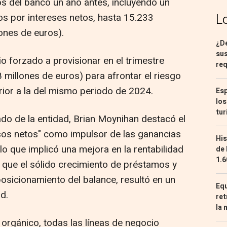
s del banco un año antes, incluyendo un
os por intereses netos, hasta 15.233
L
ones de euros).
¿De
sus
o forzado a provisionar en el trimestre
req
 millones de euros) para afrontar el riesgo
erior a la del mismo periodo de 2024.
Esp
los
tur
ado de la entidad, Brian Moynihan destacó el
esos netos" como impulsor de las ganancias
His
 lo que implicó una mejora en la rentabilidad
de 
1.6
s que el sólido crecimiento de préstamos y
osicionamiento del balance, resultó en un
Equ
d.
ret
la 
 orgánico, todas las líneas de negocio