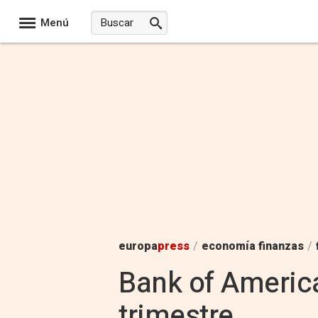
Menú
europa
press
/
economía finanzas
/
Bank of America
trimestre