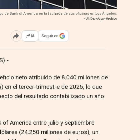
ogo de Bank of America en la fachada de sus oficinas en Los Ángeles.
- Uli Deck/dpa - Archivo
IA
Seguir en
Abrir opciones para compartir
) -
ficio neto atribuido de 8.040 millones de
) en el tercer trimestre de 2025, lo que
ecto del resultado contabilizado un año
 of America entre julio y septiembre
dólares (24.250 millones de euros), un