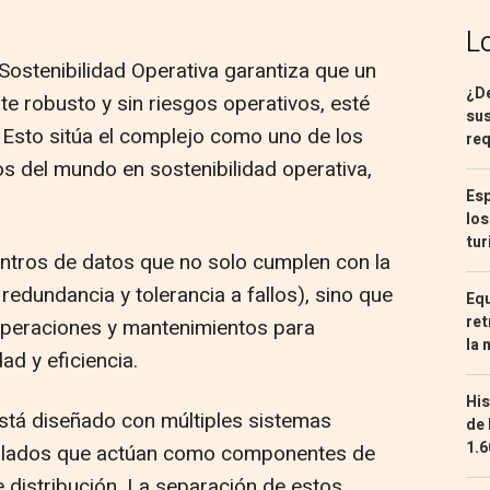
L
e Sostenibilidad Operativa garantiza que un
¿De
 robusto y sin riesgos operativos, esté
sus
 Esto sitúa el complejo como uno de los
req
s del mundo en sostenibilidad operativa,
Esp
los
tur
centros de datos que no solo cumplen con la
 redundancia y tolerancia a fallos), sino que
Equ
ret
peraciones y mantenimientos para
la 
ad y eficiencia.
His
está diseñado con múltiples sistemas
de 
1.6
islados que actúan como componentes de
 distribución. La separación de estos