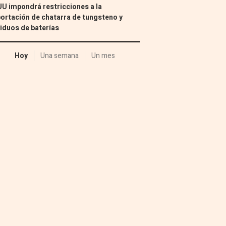
U impondrá restricciones a la
ortación de chatarra de tungsteno y
iduos de baterías
Hoy
Una semana
Un mes