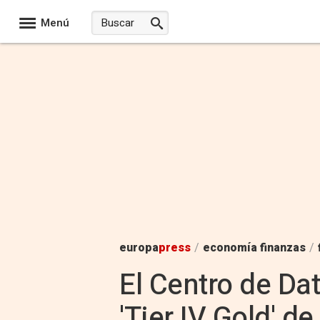
Menú
europa
press
/
economía finanzas
/
El Centro de Da
'Tier IV Gold' d