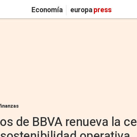
Economía
europa
press
finanzas
tos de BBVA renueva la ce
e sostenibilidad operativa