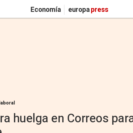
Economía
europa
press
laboral
a huelga en Correos para 
e