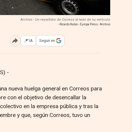
Archivo - Un repartidor de Correos al lado de su vehículo
- Ricardo Rubio - Europa Press - Archivo
IA
Seguir en
Abrir opciones para compartir
S) -
una nueva huelga general en Correos para
e con el objetivo de desencallar la
olectivo en la empresa pública y tras la
iembre y que, según Correos, tuvo un