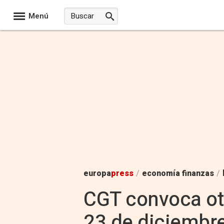
Menú
europa
press
/
economía finanzas
/
CGT convoca otr
23 de diciembr