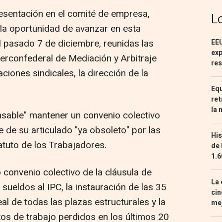
resentación en el comité de empresa,
L
la oportunidad de avanzar en esta
 pasado 7 de diciembre, reunidas las
EEU
exp
nterconfederal de Mediación y Arbitraje
res
ciones sindicales, la dirección de la
Equ
ret
la 
sable" mantener un convenio colectivo
de su articulado "ya obsoleto" por las
His
atuto de los Trabajadores.
de 
1.6
o convenio colectivo de la cláusula de
La 
s sueldos al IPC, la instauración de las 35
cin
al de todas las plazas estructurales y la
mej
os de trabajo perdidos en los últimos 20