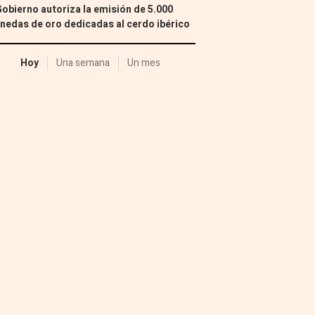
Gobierno autoriza la emisión de 5.000
edas de oro dedicadas al cerdo ibérico
Hoy
Una semana
Un mes