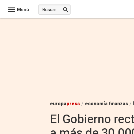
Menú
europa
press
/
economía finanzas
/
El Gobierno rect
a más de 30.00