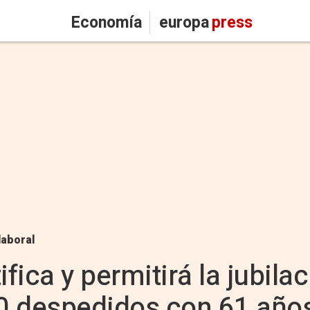
Economía
europa
press
laboral
ifica y permitirá la jubila
0 despedidos con 61 año