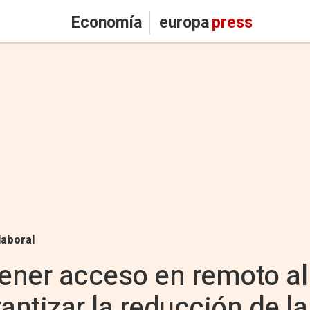
Economía
europa
press
laboral
tener acceso en remoto al 
antizar la reducción de l