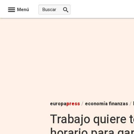
Menú
europa
press
/
economía finanzas
/
Trabajo quiere 
horario para gar