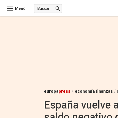
Menú
europa
press
/
economía finanzas
/
España vuelve a
saldo negativo 