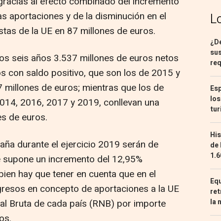
 gracias al efecto combinado del incremento
s aportaciones y de la disminución en el
L
stas de la UE en 87 millones de euros.
¿De
sus
os seis años 3.537 millones de euros netos
req
os con saldo positivo, que son los de 2015 y
millones de euros; mientras que los de
Esp
los
2014, 2016, 2017 y 2019, conllevan una
tur
es de euros.
His
aña durante el ejercicio 2019 serán de
de 
1.6
ue supone un incremento del 12,95%
i bien hay que tener en cuenta que en el
Equ
ngresos en concepto de aportaciones a la UE
ret
la 
al Bruta de cada país (RNB) por importe
os.