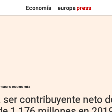
Economía
europa
press
macroeconomía
 ser contribuyente neto d
de 1.176 millones en 201