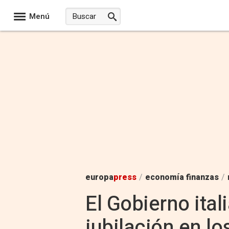
Menú
europa
press
/
economía finanzas
/
El Gobierno ital
jubilación en l