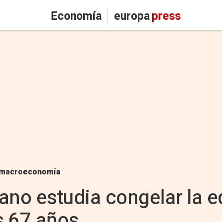
Economía
europa
press
macroeconomía
iano estudia congelar la 
os 67 años