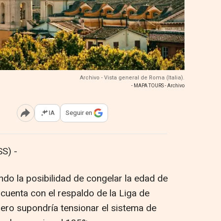
Archivo - Vista general de Roma (Italia).
- MAPA TOURS - Archivo
IA
Seguir en
Abrir opciones para compartir
S) -
ando la posibilidad de congelar la edad de
 cuenta con el respaldo de la Liga de
 pero supondría tensionar el sistema de