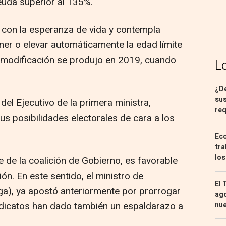
euda superior al 135%.
ón con la esperanza de vida y contempla
ner o elevar automáticamente la edad límite
ma modificación se produjo en 2019, cuando
L
¿De
sus
del Ejecutivo de la primera ministra,
req
s posibilidades electorales de cara a los
Eco
tra
los
 de la coalición de Gobierno, es favorable
ión. En este sentido, el ministro de
El 
iga), ya apostó anteriormente por prorrogar
ago
ndicatos han dado también un espaldarazo a
nu