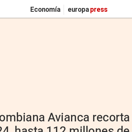
Economía
europa
press
lombiana Avianca recorta
4, hasta 112 millones de