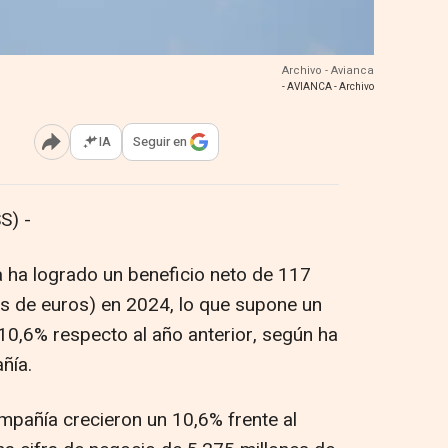
Archivo - Avianca
- AVIANCA - Archivo
IA
Seguir en
Abrir opciones para compartir
S) -
 ha logrado un beneficio neto de 117
es de euros) en 2024, lo que supone un
0,6% respecto al año anterior, según ha
ñía.
ompañía crecieron un 10,6% frente al