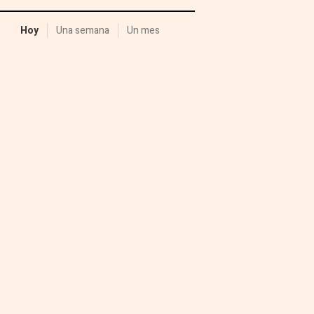
Hoy
Una semana
Un mes