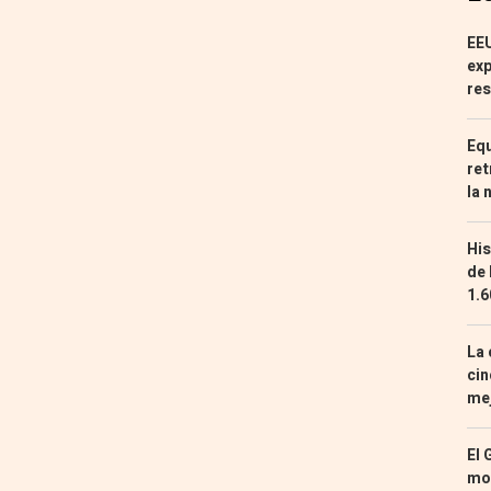
EEU
exp
res
Equ
ret
la 
His
de 
1.6
La 
cin
mej
El 
mon