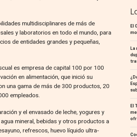
L
ilidades multidisciplinares de más de
El 
ales y laboratorios en todo el mundo, para
mon
ocios de entidades grandes y pequeñas,
La 
dup
tra
scual es empresa de capital 100 por 100
novación en alimentación, que inició su
¿Dó
Esp
con una gama de más de 300 productos, 20
sub
.000 empleados.
El 
paración y el envasado de leche, yogures y
med
ofr
 agua mineral, bebidas y otros productos a
esayuno, refrescos, huevo líquido ultra-
Coc