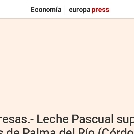
Economía
europa
press
sas.- Leche Pascual sup
 de Palma del Río (Córdo