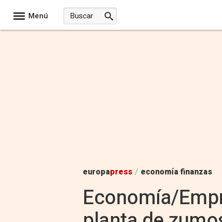
Menú
europa
press
/
economía finanzas
Economía/Empre
planta de zumos