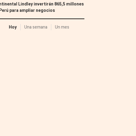
tinental Lindley invertirán 865,5 millones
Perú para ampliar negocios
Hoy
Una semana
Un mes