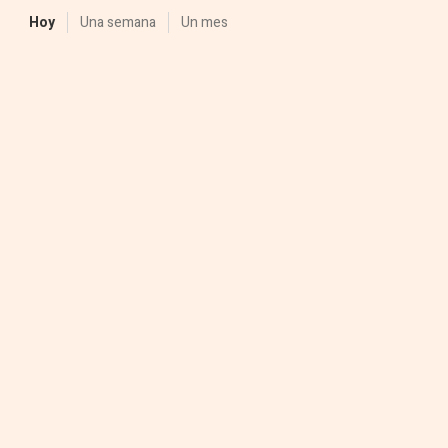
Hoy
Una semana
Un mes