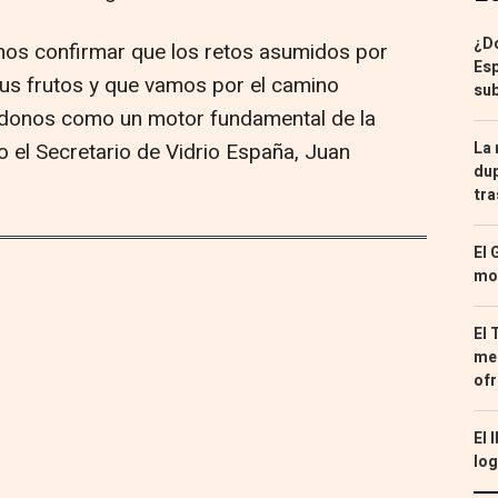
¿Dó
mos confirmar que los retos asumidos por
Esp
 sus frutos y que vamos por el camino
sub
ndonos como un motor fundamental de la
 el Secretario de Vidrio España, Juan
La 
dup
tra
El 
mon
El 
med
ofr
El 
log