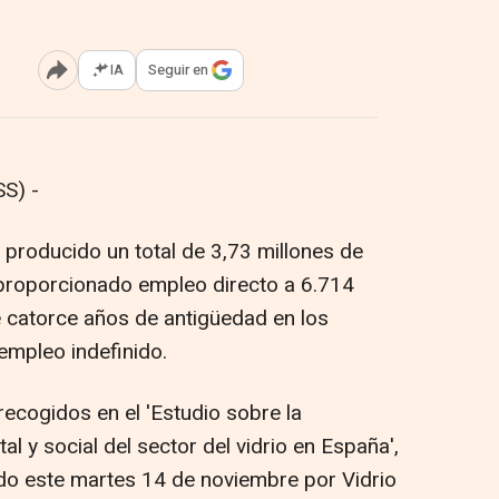
IA
Seguir en
Abrir opciones para compartir
S) -
a producido un total de 3,73 millones de
 proporcionado empleo directo a 6.714
 catorce años de antigüedad en los
empleo indefinido.
 recogidos en el 'Estudio sobre la
l y social del sector del vidrio en España',
do este martes 14 de noviembre por Vidrio