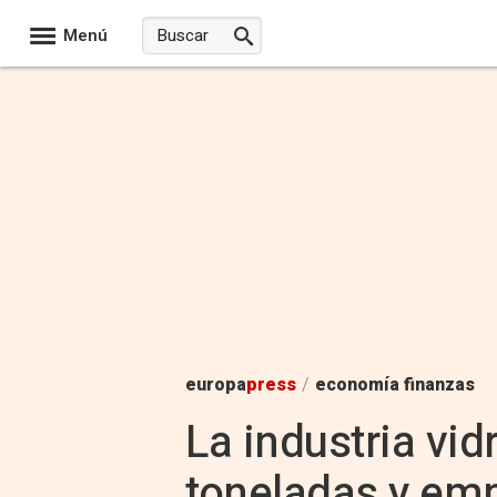
Menú
europa
press
/
economía finanzas
La industria vid
toneladas y em