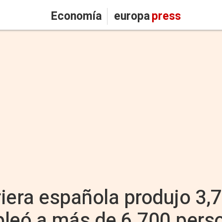
Economía
europa
press
riera española produjo 3,
pleó a más de 6.700 pers