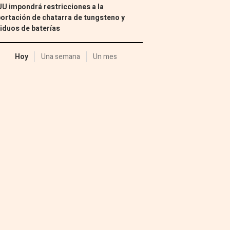
U impondrá restricciones a la
ortación de chatarra de tungsteno y
iduos de baterías
Hoy
Una semana
Un mes