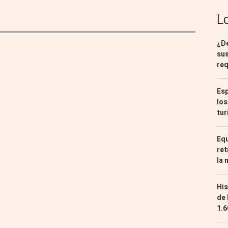
L
¿De
sus
req
Esp
los
tur
Equ
ret
la 
His
de 
1.6