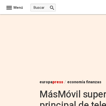
Menú
europa
press
/
economía finanzas
MásMóvil super
principal de tele