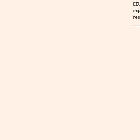
EEU
exp
res