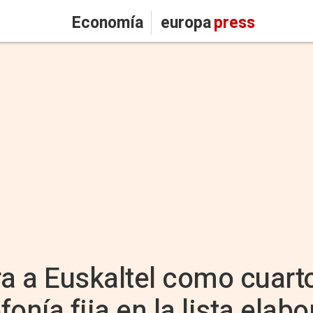
Economía
europa
press
a a Euskaltel como cuart
fonía fija en la lista elab