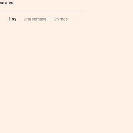
orales'
Hoy
Una semana
Un mes