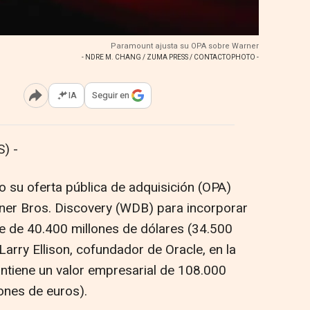
Paramount ajusta su OPA sobre Warner
- NDRE M. CHANG / ZUMA PRESS / CONTACTOPHOTO -
IA
Seguir en
Abrir opciones para compartir
) -
 su oferta pública de adquisición (OPA)
arner Bros. Discovery (WDB) para incorporar
le de 40.400 millones de dólares (34.500
Larry Ellison, cofundador de Oracle, en la
antiene un valor empresarial de 108.000
ones de euros).