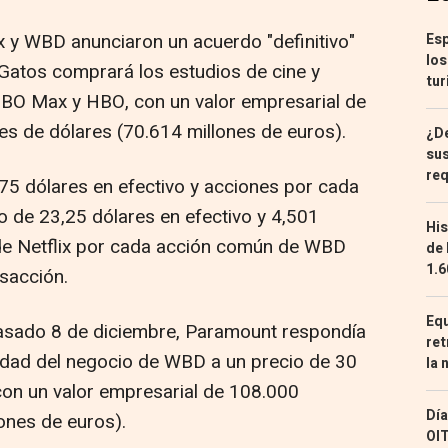
x y WBD anunciaron un acuerdo "definitivo"
Esp
los
 Gatos comprará los estudios de cine y
tur
BO Max y HBO, con un valor empresarial de
s de dólares (70.614 millones de euros).
¿De
sus
req
,75 dólares en efectivo y acciones por cada
o de 23,25 dólares en efectivo y 4,501
His
 de Netflix por cada acción común de WBD
de 
1.6
nsacción.
Equ
asado 8 de diciembre, Paramount respondía
ret
idad del negocio de WBD a un precio de 30
la 
 con un valor empresarial de 108.000
Día
ones de euros).
OIT