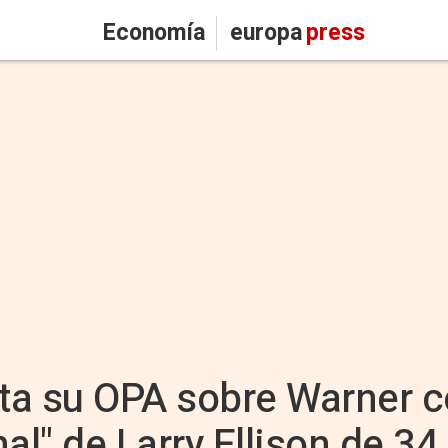
Economía
europa
press
ta su OPA sobre Warner c
al" de Larry Ellison de 3