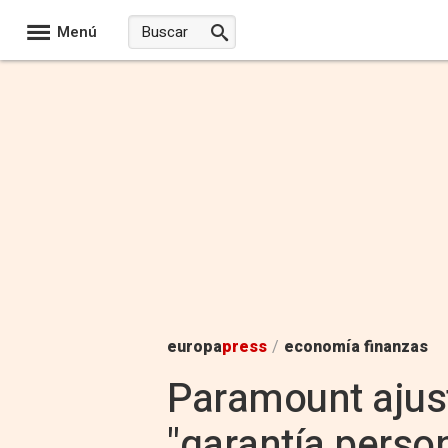
Menú
europa
press
/
economía finanzas
Paramount ajus
"garantía person