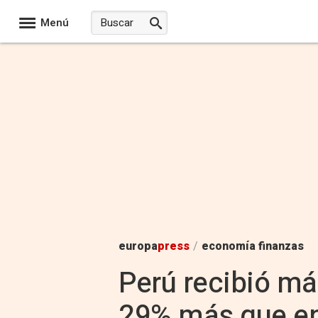
Menú
europa
press
/
economía finanzas
Perú recibió má
29% más que en 