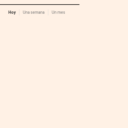
Hoy
Una semana
Un mes