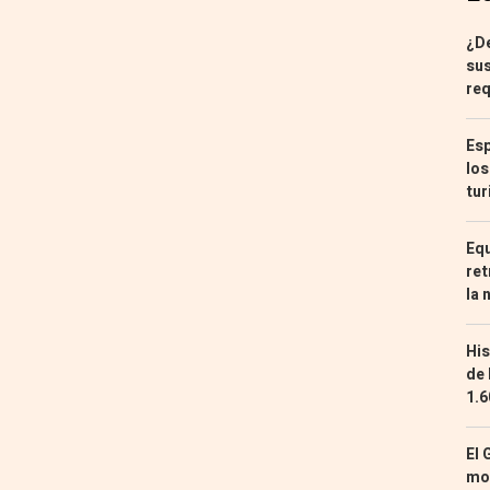
¿De
sus
req
Esp
los
tur
Equ
ret
la 
His
de 
1.6
El 
mon