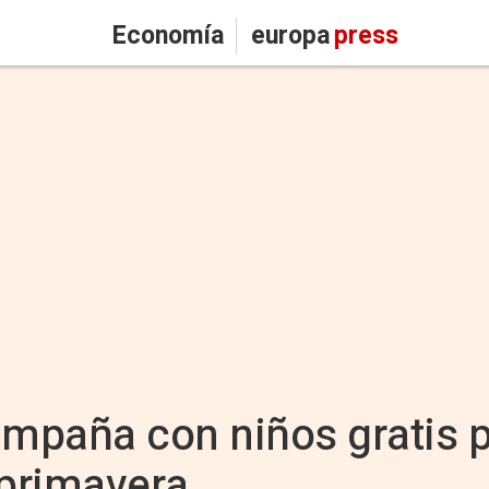
Economía
europa
press
ampaña con niños gratis 
 primavera