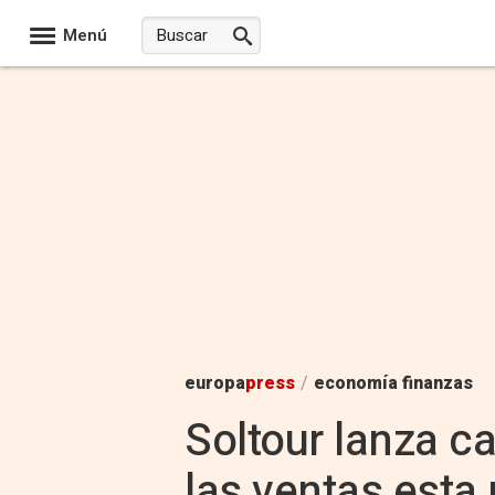
Menú
europa
press
/
economía finanzas
Soltour lanza c
las ventas esta