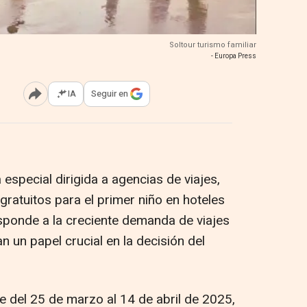
Soltour turismo familiar
- Europa Press
IA
Seguir en
Abrir opciones para compartir
special dirigida a agencias de viajes,
gratuitos para el primer niño en hoteles
esponde a la creciente demanda de viajes
n un papel crucial en la decisión del
e del 25 de marzo al 14 de abril de 2025,