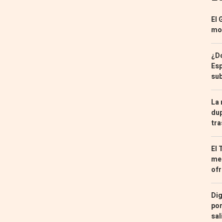
El 
mon
¿Dó
Esp
sub
La 
dup
tra
El 
med
ofr
Dig
por
sal