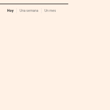
Hoy
Una semana
Un mes